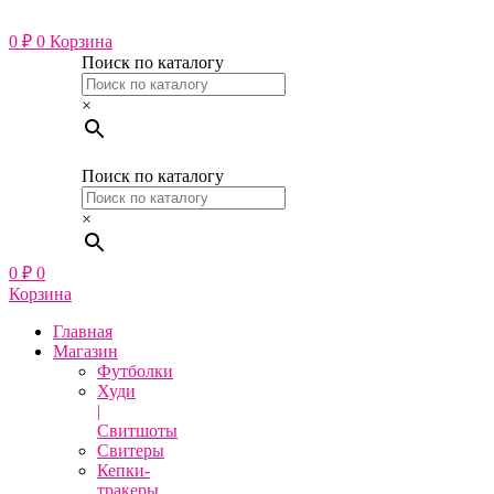
Перейти
к
0
₽
0
Корзина
содержимому
Поиск по каталогу
×
Поиск по каталогу
×
0
₽
0
Корзина
Главная
Магазин
Футболки
Худи
|
Свитшоты
Свитеры
Кепки-
тракеры