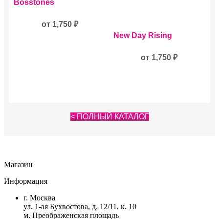
Bosstones
имеет
несколько
вариаций.
от
1,750
₽
Этот
Опции
New Day Rising
товар
можно
имеет
выбрать
несколько
от
1,750
₽
на
вариаций.
странице
Опции
товара.
можно
выбрать
на
странице
< ПОЛНЫЙ КАТАЛОГ
товара.
Магазин
Информация
г. Москва
ул. 1-ая Бухвостова, д. 12/11, к. 10
м. Преображенская площадь