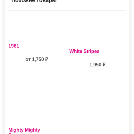
Похожие товары
Этот
1981
товар
White Stripes
имеет
несколько
от
1,750
₽
вариаций.
1,950
₽
Опции
можно
выбрать
на
странице
товара.
Этот
Mighty Mighty
товар