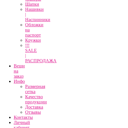
Шапки
Нашивки
|
Наспинники
Обложки
на
паспорт
Кружки
!!!
SALE
|
РАСПРОДАЖА
Вещи
на
заказ
Инфо
Размерная
сетка
Качество
продукции
Доставка
Отзывы
Контакты
Личный
кабинет