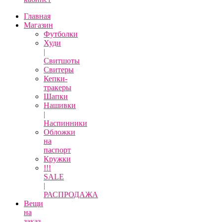
Главная
Магазин
Футболки
Худи
|
Свитшоты
Свитеры
Кепки-
тракеры
Шапки
Нашивки
|
Наспинники
Обложки
на
паспорт
Кружки
!!!
SALE
|
РАСПРОДАЖА
Вещи
на
заказ