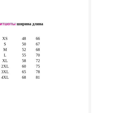
итшоты
ширина
длина
XS
48
66
S
50
67
M
52
68
L
55
70
XL
58
72
2XL
60
75
3XL
65
78
4XL
68
81