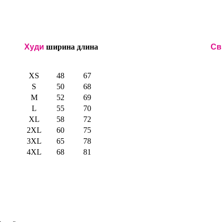
Худи
ширина
длина
Св
XS
48
67
S
50
68
M
52
69
L
55
70
XL
58
72
2XL
60
75
3XL
65
78
4XL
68
81