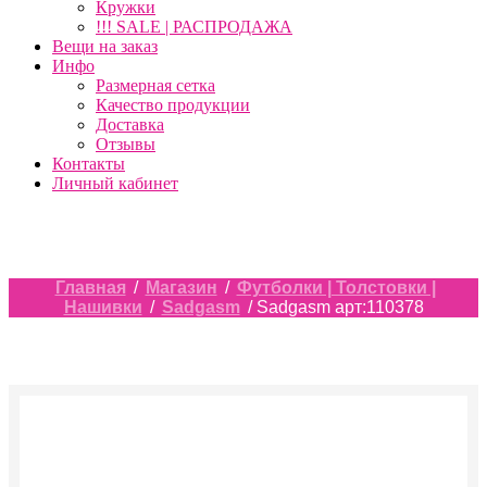
Кружки
!!! SALE | РАСПРОДАЖА
Вещи на заказ
Инфо
Размерная сетка
Качество продукции
Доставка
Отзывы
Контакты
Личный кабинет
Главная
/
Магазин
/
Футболки | Толстовки |
Нашивки
/
Sadgasm
/ Sadgasm арт:110378