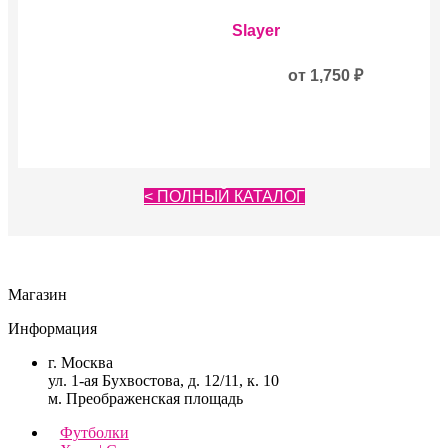
Опции
Этот
можно
Slayer
товар
выбрать
имеет
на
несколько
от
1,750
₽
странице
вариаций.
товара.
Опции
можно
выбрать
на
странице
< ПОЛНЫЙ КАТАЛОГ
товара.
Магазин
Информация
г. Москва
ул. 1-ая Бухвостова, д. 12/11, к. 10
м. Преображенская площадь
Футболки