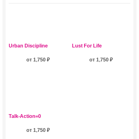
Этот
Этот
Urban Discipline
Lust For Life
товар
товар
имеет
имеет
несколько
от
1,750
₽
несколько
от
1,750
₽
вариаций.
вариаций.
Опции
Опции
можно
можно
выбрать
выбрать
на
на
странице
странице
товара.
товара.
Этот
Talk-Action=0
товар
имеет
несколько
от
1,750
₽
вариаций.