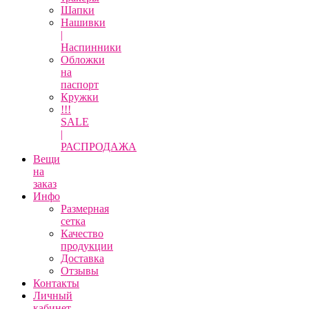
Шапки
Нашивки
|
Наспинники
Обложки
на
паспорт
Кружки
!!!
SALE
|
РАСПРОДАЖА
Вещи
на
заказ
Инфо
Размерная
сетка
Качество
продукции
Доставка
Отзывы
Контакты
Личный
кабинет