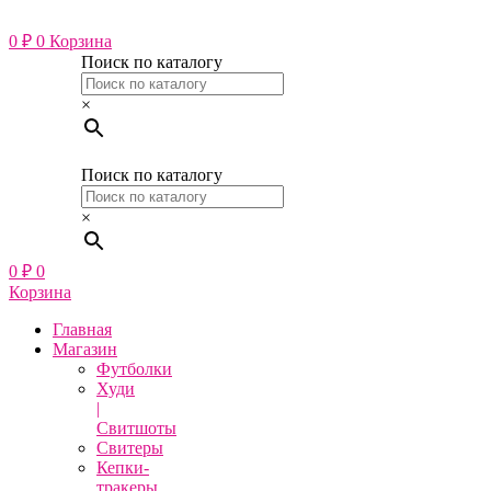
Перейти
к
0
₽
0
Корзина
содержимому
Поиск по каталогу
×
Поиск по каталогу
×
0
₽
0
Корзина
Главная
Магазин
Футболки
Худи
|
Свитшоты
Свитеры
Кепки-
тракеры