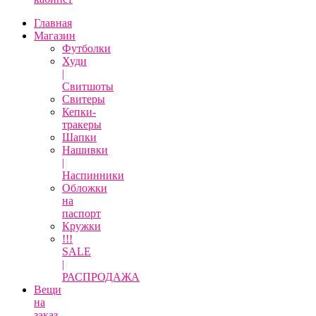
Главная
Магазин
Футболки
Худи
|
Свитшоты
Свитеры
Кепки-
тракеры
Шапки
Нашивки
|
Наспинники
Обложки
на
паспорт
Кружки
!!!
SALE
|
РАСПРОДАЖА
Вещи
на
заказ