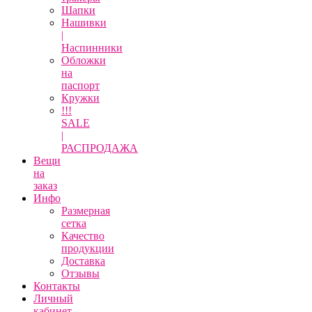
Шапки
Нашивки
|
Наспинники
Обложки
на
паспорт
Кружки
!!!
SALE
|
РАСПРОДАЖА
Вещи
на
заказ
Инфо
Размерная
сетка
Качество
продукции
Доставка
Отзывы
Контакты
Личный
кабинет