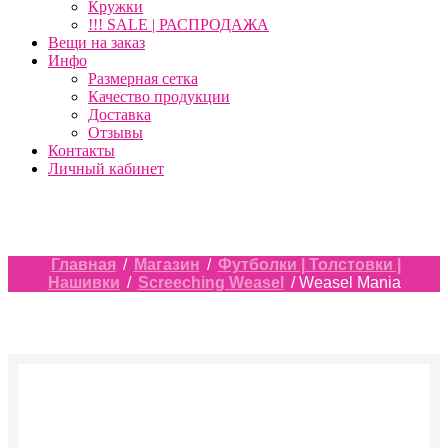
Кружки
!!! SALE | РАСПРОДАЖА
Вещи на заказ
Инфо
Размерная сетка
Качество продукции
Доставка
Отзывы
Контакты
Личный кабинет
Главная
/
Магазин
/
Футболки | Толстовки |
Нашивки
/
Screeching Weasel
/ Weasel Mania