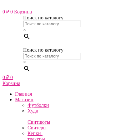
Перейти
к
0
₽
0
Корзина
содержимому
Поиск по каталогу
×
Поиск по каталогу
×
0
₽
0
Корзина
Главная
Магазин
Футболки
Худи
|
Свитшоты
Свитеры
Кепки-
тракеры