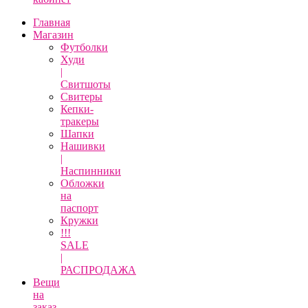
Главная
Магазин
Футболки
Худи
|
Свитшоты
Свитеры
Кепки-
тракеры
Шапки
Нашивки
|
Наспинники
Обложки
на
паспорт
Кружки
!!!
SALE
|
РАСПРОДАЖА
Вещи
на
заказ