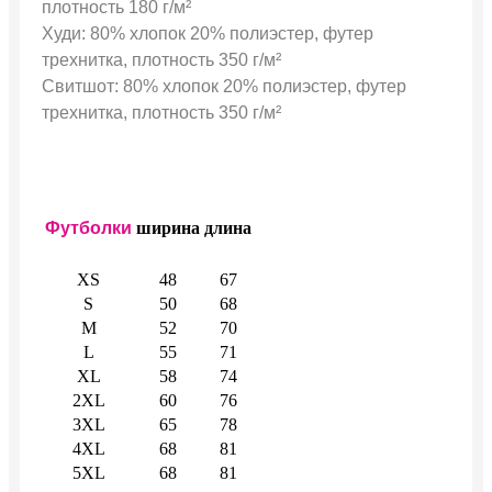
плотность 180 г/м²
Худи: 80% хлопок 20% полиэстер, футер
трехнитка, плотность 350 г/м²
Свитшот: 80% хлопок 20% полиэстер, футер
трехнитка, плотность 350 г/м²
Футболки
ширина
длина
XS
48
67
S
50
68
M
52
70
L
55
71
XL
58
74
2XL
60
76
3XL
65
78
4XL
68
81
5XL
68
81