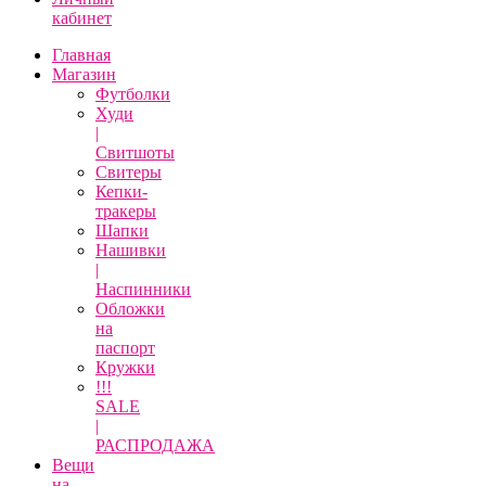
кабинет
Главная
Магазин
Футболки
Худи
|
Свитшоты
Свитеры
Кепки-
тракеры
Шапки
Нашивки
|
Наспинники
Обложки
на
паспорт
Кружки
!!!
SALE
|
РАСПРОДАЖА
Вещи
на