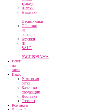
тракеры
Шапки
Нашивки
|
Наспинники
Обложки
на
паспорт
Кружки
!!!
SALE
|
РАСПРОДАЖА
Вещи
на
заказ
Инфо
Размерная
сетка
Качество
продукции
Доставка
Отзывы
Контакты
Личный