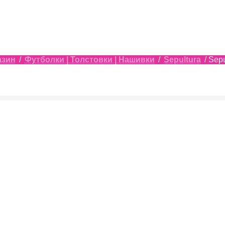
азин
/
Футболки | Толстовки | Нашивки
/
Sepultura
/ Sep