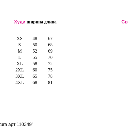
Худи
ширина
длина
Св
XS
48
67
S
50
68
M
52
69
L
55
70
XL
58
72
2XL
60
75
3XL
65
78
4XL
68
81
tura арт:110349”