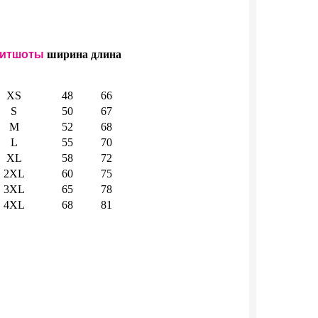
итшоты
ширина
длина
XS
48
66
S
50
67
M
52
68
L
55
70
XL
58
72
2XL
60
75
3XL
65
78
4XL
68
81