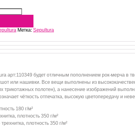
epultura
Метка:
Sepultura
tura арт:110349 будет отличным пополнением рок-мерча в т
шот или нашивки. Все вещи выполнены из высококачествен
их трикотажных полотен), а нанесение изображений выпол
начает чёткость отпечатка, высокую цветопередачу и неве
тность 180 г/м²
нитка, плотность 350 г/м²
трехнитка, плотность 350 г/м²