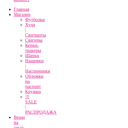
Главная
Магазин
Футболки
Худи
|
Свитшоты
Свитеры
Кепки-
тракеры
Шапки
Нашивки
|
Наспинники
Обложки
на
паспорт
Кружки
!!!
SALE
|
РАСПРОДАЖА
Вещи
на
заказ