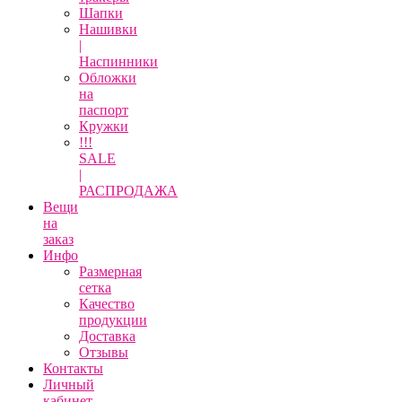
Шапки
Нашивки
|
Наспинники
Обложки
на
паспорт
Кружки
!!!
SALE
|
РАСПРОДАЖА
Вещи
на
заказ
Инфо
Размерная
сетка
Качество
продукции
Доставка
Отзывы
Контакты
Личный
кабинет