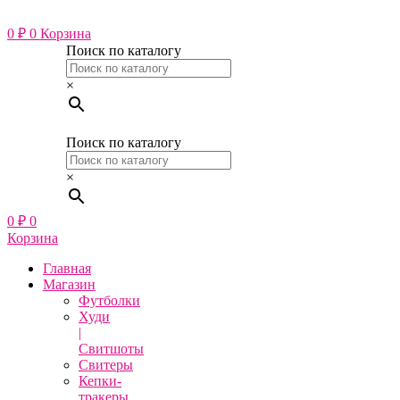
Перейти
к
0
₽
0
Корзина
содержимому
Поиск по каталогу
×
Поиск по каталогу
×
0
₽
0
Корзина
Главная
Магазин
Футболки
Худи
|
Свитшоты
Свитеры
Кепки-
тракеры