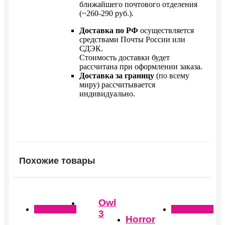
ближайшего почтового отделения
(~260-290 руб.).
Доставка по РФ
осуществляется
средствами Почты России или
СДЭК.
Стоимость доставки будет
рассчитана при оформлении заказа.
Доставка за границу
(по всему
миру) рассчитывается
индивидуально.
Похожие товары
Этот
товар
Owl
Подробнее
Подробнее
имеет
3
Horror
несколько