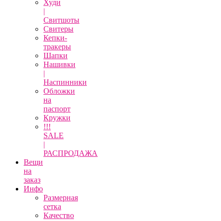
Худи
|
Свитшоты
Свитеры
Кепки-
тракеры
Шапки
Нашивки
|
Наспинники
Обложки
на
паспорт
Кружки
!!!
SALE
|
РАСПРОДАЖА
Вещи
на
заказ
Инфо
Размерная
сетка
Качество