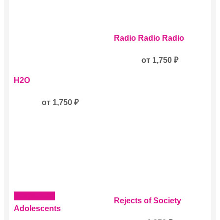
Этот
Radio Radio Radio
товар
имеет
несколько
от
1,750
₽
вариаций.
Этот
Опции
H2O
товар
можно
имеет
выбрать
несколько
от
1,750
₽
на
вариаций.
странице
Опции
товара.
можно
выбрать
на
странице
товара.
Подробнее
Rejects of Society
Adolescents