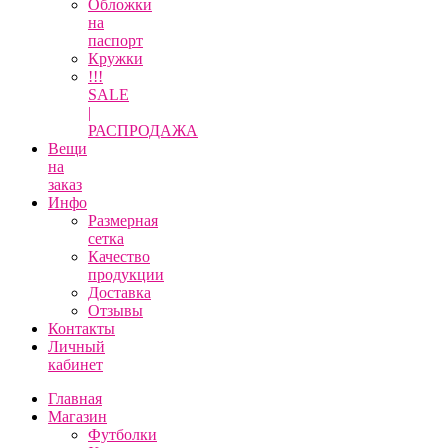
Обложки
на
паспорт
Кружки
!!!
SALE
|
РАСПРОДАЖА
Вещи
на
заказ
Инфо
Размерная
сетка
Качество
продукции
Доставка
Отзывы
Контакты
Личный
кабинет
Главная
Магазин
Футболки