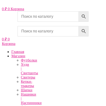
Перейти
к
0
₽
0
Корзина
содержимому
0
₽
0
Корзина
Главная
Магазин
Футболки
Худи
|
Свитшоты
Свитеры
Кепки-
тракеры
Шапки
Нашивки
|
Наспинники