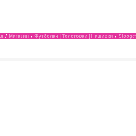
ая
/
Магазин
/
Футболки | Толстовки | Нашивки
/
Stooge