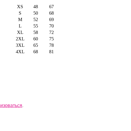
XS
48
67
S
50
68
M
52
69
L
55
70
XL
58
72
2XL
60
75
3XL
65
78
4XL
68
81
ризоваться
.