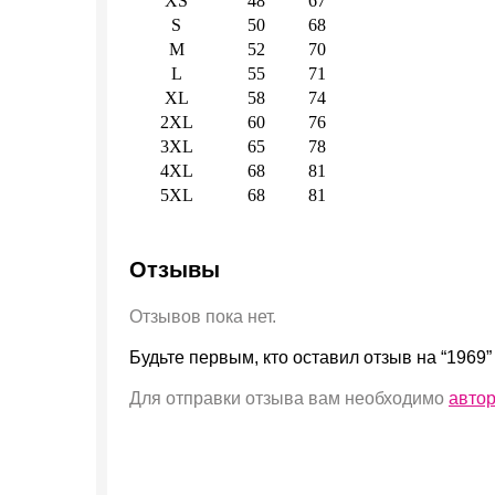
XS
48
67
S
50
68
M
52
70
L
55
71
XL
58
74
2XL
60
76
3XL
65
78
4XL
68
81
5XL
68
81
Отзывы
Отзывов пока нет.
Будьте первым, кто оставил отзыв на “1969”
Для отправки отзыва вам необходимо
авто