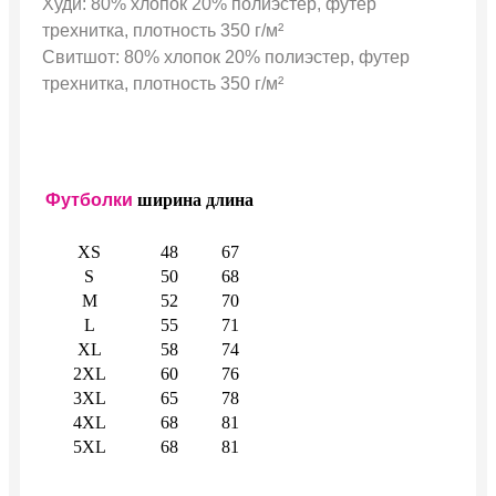
Худи: 80% хлопок 20% полиэстер, футер
трехнитка, плотность 350 г/м²
Свитшот: 80% хлопок 20% полиэстер, футер
трехнитка, плотность 350 г/м²
Футболки
ширина
длина
XS
48
67
S
50
68
M
52
70
L
55
71
XL
58
74
2XL
60
76
3XL
65
78
4XL
68
81
5XL
68
81