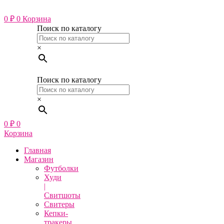
Перейти
к
0
₽
0
Корзина
содержимому
Поиск по каталогу
×
Поиск по каталогу
×
0
₽
0
Корзина
Главная
Магазин
Футболки
Худи
|
Свитшоты
Свитеры
Кепки-
тракеры