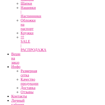
Шапки
Нашивки
|
Наспинники
Обложки
на
паспорт
Кружки
!!!
SALE
|
РАСПРОДАЖА
Вещи
на
заказ
Инфо
Размерная
сетка
Качество
продукции
Доставка
Отзывы
Контакты
Личный
кабинет