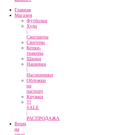
Главная
Магазин
Футболки
Худи
|
Свитшоты
Свитеры
Кепки-
тракеры
Шапки
Нашивки
|
Наспинники
Обложки
на
паспорт
Кружки
!!!
SALE
|
РАСПРОДАЖА
Вещи
на
заказ