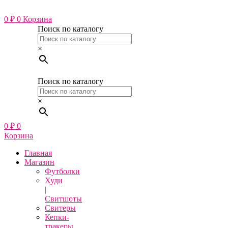
Перейти
к
0
₽
0
Корзина
содержимому
Поиск по каталогу
×
Поиск по каталогу
×
0
₽
0
Корзина
Главная
Магазин
Футболки
Худи
|
Свитшоты
Свитеры
Кепки-
тракеры