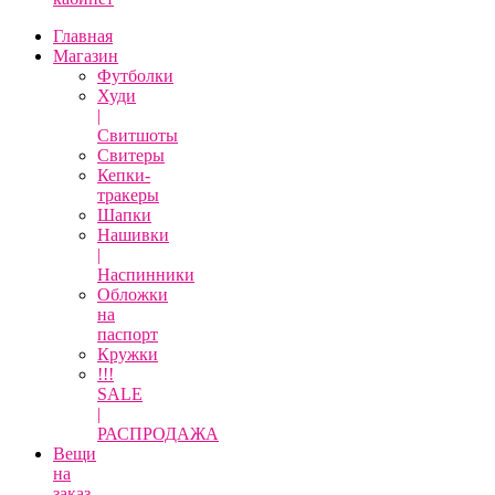
Главная
Магазин
Футболки
Худи
|
Свитшоты
Свитеры
Кепки-
тракеры
Шапки
Нашивки
|
Наспинники
Обложки
на
паспорт
Кружки
!!!
SALE
|
РАСПРОДАЖА
Вещи
на
заказ