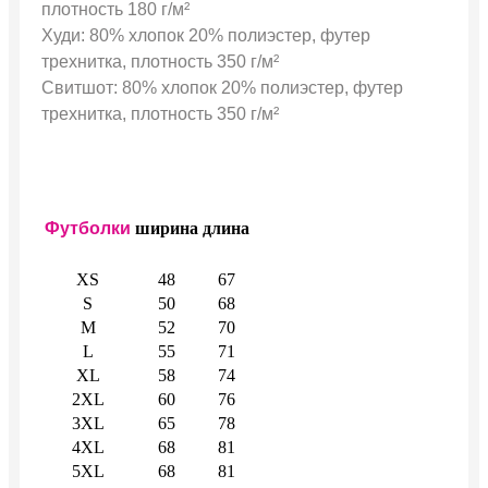
плотность 180 г/м²
Худи: 80% хлопок 20% полиэстер, футер
трехнитка, плотность 350 г/м²
Свитшот: 80% хлопок 20% полиэстер, футер
трехнитка, плотность 350 г/м²
Футболки
ширина
длина
XS
48
67
S
50
68
M
52
70
L
55
71
XL
58
74
2XL
60
76
3XL
65
78
4XL
68
81
5XL
68
81