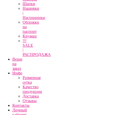
Шапки
Нашивки
|
Наспинники
Обложки
на
паспорт
Кружки
!!!
SALE
|
РАСПРОДАЖА
Вещи
на
заказ
Инфо
Размерная
сетка
Качество
продукции
Доставка
Отзывы
Контакты
Личный
кабинет