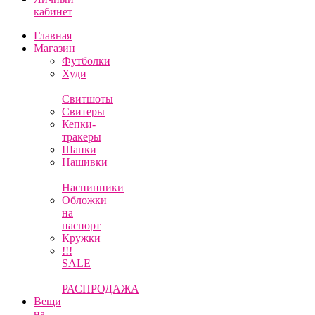
кабинет
Главная
Магазин
Футболки
Худи
|
Свитшоты
Свитеры
Кепки-
тракеры
Шапки
Нашивки
|
Наспинники
Обложки
на
паспорт
Кружки
!!!
SALE
|
РАСПРОДАЖА
Вещи
на