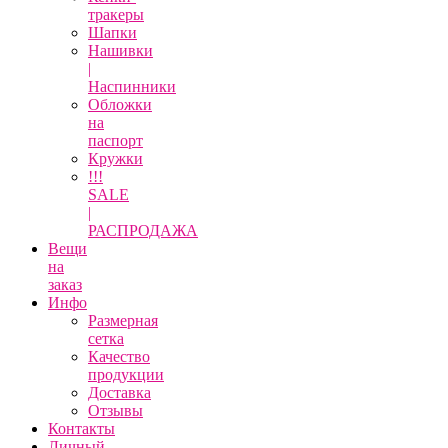
тракеры
Шапки
Нашивки
|
Наспинники
Обложки
на
паспорт
Кружки
!!!
SALE
|
РАСПРОДАЖА
Вещи
на
заказ
Инфо
Размерная
сетка
Качество
продукции
Доставка
Отзывы
Контакты
Личный