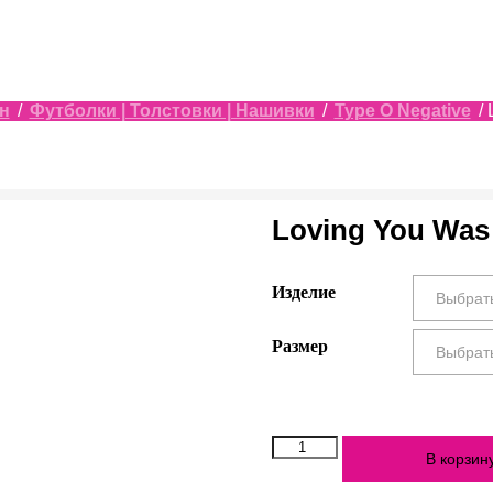
н
/
Футболки | Толстовки | Нашивки
/
Type O Negative
/ 
Loving You Was
Изделие
Размер
Количество
В корзин
Loving
You