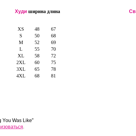
Худи
ширина
длина
Св
XS
48
67
S
50
68
M
52
69
L
55
70
XL
58
72
2XL
60
75
3XL
65
78
4XL
68
81
g You Was Like”
ризоваться
.