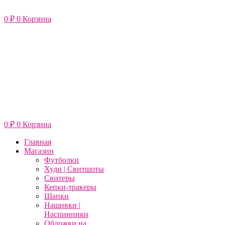
Перейти
к
0
₽
0
Корзина
содержимому
0
₽
0
Корзина
Главная
Магазин
Футболки
Худи | Свитшоты
Свитеры
Кепки-тракеры
Шапки
Нашивки |
Наспинники
Обложки на