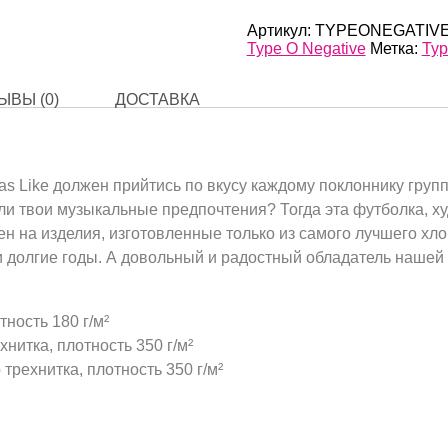
Was
Like
Артикул:
TYPEONEGATIVE
Type O Negative
Метка:
Typ
ЫВЫ (0)
ДОСТАВКА
s Like должен прийтись по вкусу каждому поклоннику групп
ли твои музыкальные предпочтения? Тогда эта футболка, ху
н на изделия, изготовленные только из самого лучшего хло
е и долгие годы. А довольный и радостный обладатель наше
тность 180 г/м²
нитка, плотность 350 г/м²
трехнитка, плотность 350 г/м²