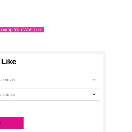
Loving You Was Like
 Like
у