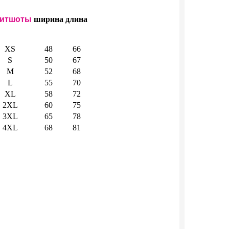
итшоты
ширина
длина
XS
48
66
S
50
67
M
52
68
L
55
70
XL
58
72
2XL
60
75
3XL
65
78
4XL
68
81