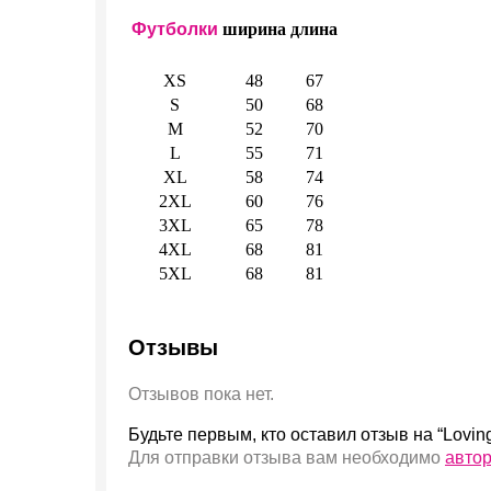
Футболки
ширина
длина
XS
48
67
S
50
68
M
52
70
L
55
71
XL
58
74
2XL
60
76
3XL
65
78
4XL
68
81
5XL
68
81
Отзывы
Отзывов пока нет.
Будьте первым, кто оставил отзыв на “Lovin
Для отправки отзыва вам необходимо
авто