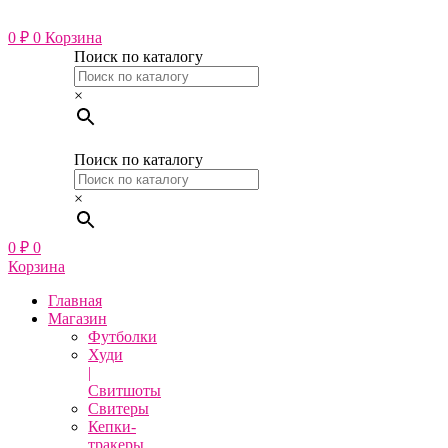
Перейти
к
0
₽
0
Корзина
содержимому
Поиск по каталогу
×
Поиск по каталогу
×
0
₽
0
Корзина
Главная
Магазин
Футболки
Худи
|
Свитшоты
Свитеры
Кепки-
тракеры