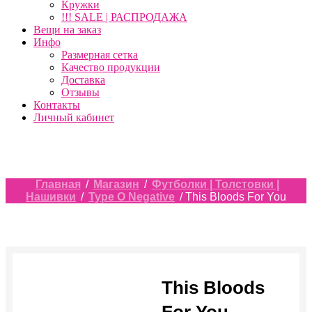
Кружки
!!! SALE | РАСПРОДАЖА
Вещи на заказ
Инфо
Размерная сетка
Качество продукции
Доставка
Отзывы
Контакты
Личный кабинет
Главная
/
Магазин
/
Футболки | Толстовки |
Нашивки
/
Type O Negative
/ This Bloods For You
This Bloods
For You