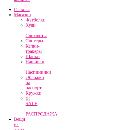
Главная
Магазин
Футболки
Худи
|
Свитшоты
Свитеры
Кепки-
тракеры
Шапки
Нашивки
|
Наспинники
Обложки
на
паспорт
Кружки
!!!
SALE
|
РАСПРОДАЖА
Вещи
на
заказ