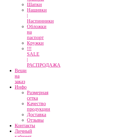
Шапки
Нашивки
|
Наспинники
Обложки
на
паспорт
Кружки
!!!
SALE
|
РАСПРОДАЖА
Вещи
на
заказ
Инфо
Размерная
сетка
Качество
продукции
Доставка
Отзывы
Контакты
Личный
кабинет