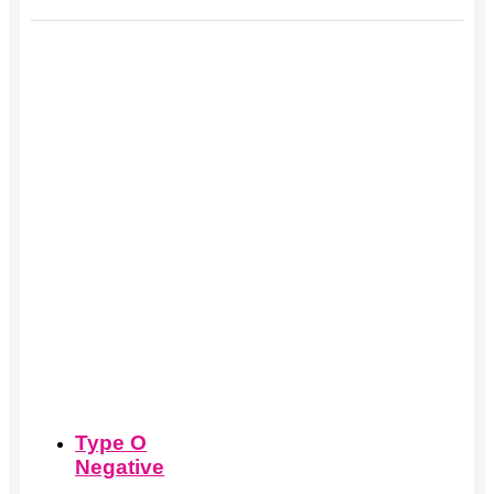
Этот
товар
имеет
несколько
вариаций.
Опции
можно
выбрать
на
странице
товара.
Type O
Negative