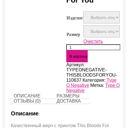
Изделие
Размер
Очистить
Количество
This
В корзину
Bloods
For
Артикул:
You
TYPEONEGATIVE-
THISBLOODSFORYOU-
110637
Категория:
Type
O Negative
Метка:
Type O
Negative
ОПИСАНИЕ
РАЗМЕРЫ
ОТЗЫВЫ (0)
ДОСТАВКА
Описание
Качественный мерч с принтом This Bloods For