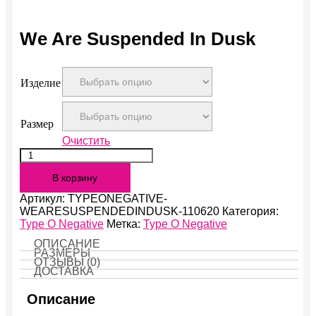
We Are Suspended In Dusk
Изделие
Размер
Очистить
Количество
We
В корзину
Are
Suspended
Артикул:
TYPEONEGATIVE-
In
WEARESUSPENDEDINDUSK-110620
Категория:
Dusk
Type O Negative
Метка:
Type O Negative
ОПИСАНИЕ
РАЗМЕРЫ
ОТЗЫВЫ (0)
ДОСТАВКА
Описание