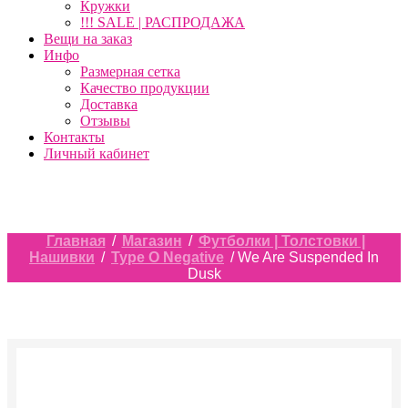
Кружки
!!! SALE | РАСПРОДАЖА
Вещи на заказ
Инфо
Размерная сетка
Качество продукции
Доставка
Отзывы
Контакты
Личный кабинет
Главная
/
Магазин
/
Футболки | Толстовки |
Нашивки
/
Type O Negative
/ We Are Suspended In
Dusk