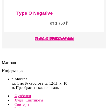
Этот
товар
Type O Negative
имеет
несколько
от
1,750
₽
вариаций.
Опции
можно
выбрать
< ПОЛНЫЙ КАТАЛОГ
на
странице
товара.
Магазин
Информация
г. Москва
ул. 1-ая Бухвостова, д. 12/11, к. 10
м. Преображенская площадь
Футболки
Худи | Свитшоты
Свитеры