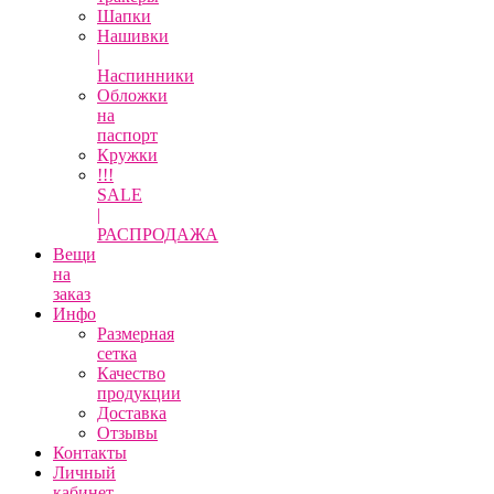
Шапки
Нашивки
|
Наспинники
Обложки
на
паспорт
Кружки
!!!
SALE
|
РАСПРОДАЖА
Вещи
на
заказ
Инфо
Размерная
сетка
Качество
продукции
Доставка
Отзывы
Контакты
Личный
кабинет