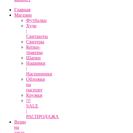
Главная
Магазин
Футболки
Худи
|
Свитшоты
Свитеры
Кепки-
тракеры
Шапки
Нашивки
|
Наспинники
Обложки
на
паспорт
Кружки
!!!
SALE
|
РАСПРОДАЖА
Вещи
на
заказ