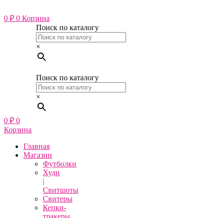
Перейти
к
0
₽
0
Корзина
содержимому
Поиск по каталогу
×
Поиск по каталогу
×
0
₽
0
Корзина
Главная
Магазин
Футболки
Худи
|
Свитшоты
Свитеры
Кепки-
тракеры