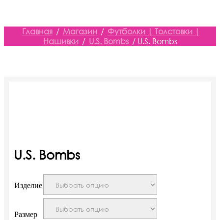
Главная
/
Магазин
/
Футболки | Толстовки |
Нашивки
/
U.S. Bombs
/ U.S. Bombs
U.S. Bombs
Изделие
Размер