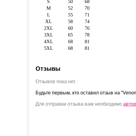
S
50
68
M
52
70
L
55
71
XL
58
74
2XL
60
76
3XL
65
78
4XL
68
81
5XL
68
81
Отзывы
Отзывов пока нет.
Будьте первым, кто оставил отзыв на “Veno
Для отправки отзыва вам необходимо
авто