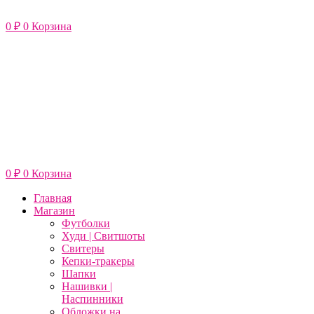
Перейти
к
0
₽
0
Корзина
содержимому
0
₽
0
Корзина
Главная
Магазин
Футболки
Худи | Свитшоты
Свитеры
Кепки-тракеры
Шапки
Нашивки |
Наспинники
Обложки на