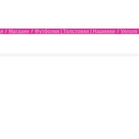
ая
/
Магазин
/
Футболки | Толстовки | Нашивки
/
Venom