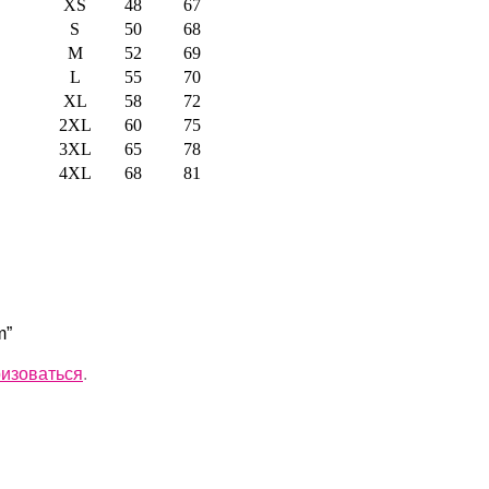
XS
48
67
S
50
68
M
52
69
L
55
70
XL
58
72
2XL
60
75
3XL
65
78
4XL
68
81
m”
ризоваться
.