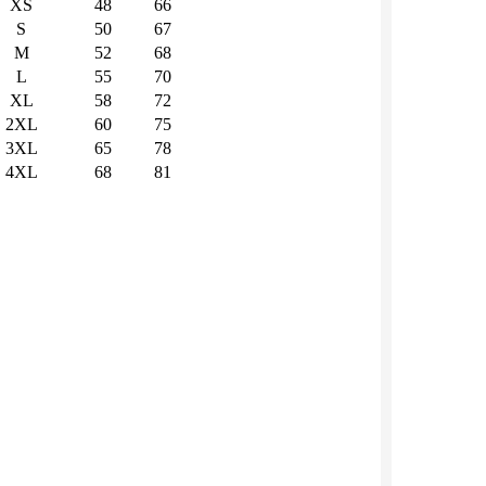
XS
48
66
S
50
67
M
52
68
L
55
70
XL
58
72
2XL
60
75
3XL
65
78
4XL
68
81