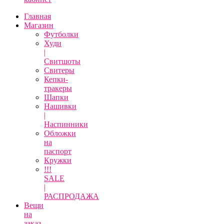
Главная
Магазин
Футболки
Худи
|
Свитшоты
Свитеры
Кепки-
тракеры
Шапки
Нашивки
|
Наспинники
Обложки
на
паспорт
Кружки
!!!
SALE
|
РАСПРОДАЖА
Вещи
на
заказ