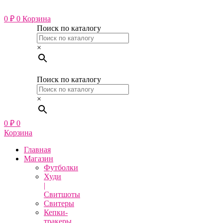
Перейти
к
0
₽
0
Корзина
содержимому
Поиск по каталогу
×
Поиск по каталогу
×
0
₽
0
Корзина
Главная
Магазин
Футболки
Худи
|
Свитшоты
Свитеры
Кепки-
тракеры