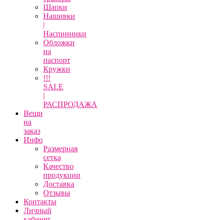
Шапки
Нашивки
|
Наспинники
Обложки
на
паспорт
Кружки
!!!
SALE
|
РАСПРОДАЖА
Вещи
на
заказ
Инфо
Размерная
сетка
Качество
продукции
Доставка
Отзывы
Контакты
Личный
кабинет