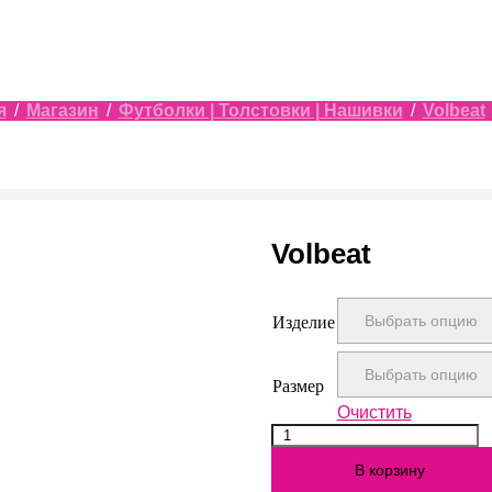
я
/
Магазин
/
Футболки | Толстовки | Нашивки
/
Volbeat
Volbeat
Изделие
Размер
Очистить
Количество
Volbeat
В корзину