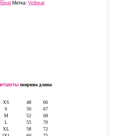
lbeat
Метка:
Volbeat
итшоты
ширина
длина
XS
48
66
S
50
67
M
52
68
L
55
70
XL
58
72
2XL
60
75