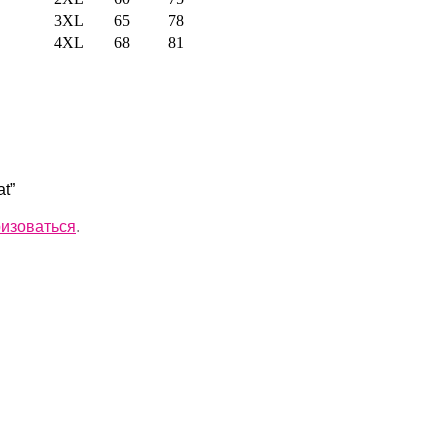
3XL
65
78
4XL
68
81
t”
ризоваться
.