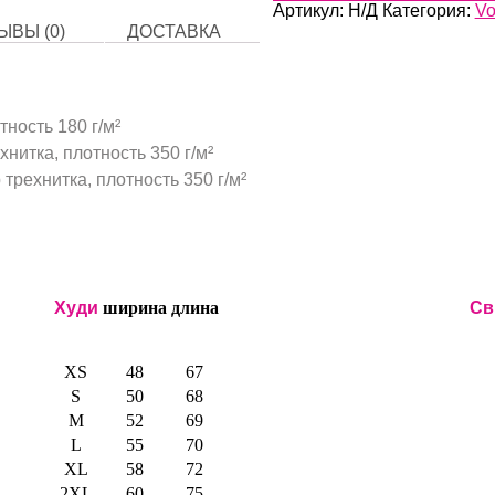
Артикул:
Н/Д
Категория:
Vo
ЫВЫ (0)
ДОСТАВКА
тность 180 г/м²
нитка, плотность 350 г/м²
трехнитка, плотность 350 г/м²
Худи
ширина
длина
Св
XS
48
67
S
50
68
M
52
69
L
55
70
XL
58
72
2XL
60
75