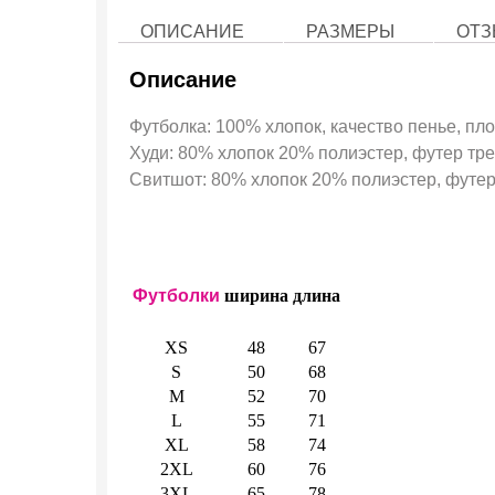
ОПИСАНИЕ
РАЗМЕРЫ
ОТЗ
Описание
Футболка: 100% хлопок, качество пенье, пло
Худи: 80% хлопок 20% полиэстер, футер трех
Свитшот: 80% хлопок 20% полиэстер, футер 
Футболки
ширина
длина
XS
48
67
S
50
68
M
52
70
L
55
71
XL
58
74
2XL
60
76
3XL
65
78