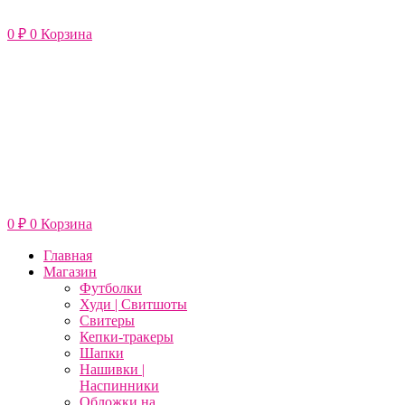
Перейти
к
0
₽
0
Корзина
содержимому
0
₽
0
Корзина
Главная
Магазин
Футболки
Худи | Свитшоты
Свитеры
Кепки-тракеры
Шапки
Нашивки |
Наспинники
Обложки на