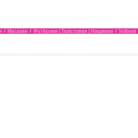
я
/
Магазин
/
Футболки | Толстовки | Нашивки
/
Volbeat