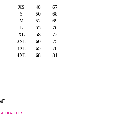
XS
48
67
S
50
68
M
52
69
L
55
70
XL
58
72
2XL
60
75
3XL
65
78
4XL
68
81
t”
ризоваться
.