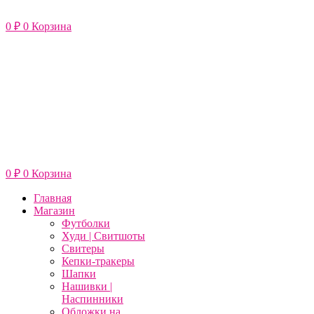
Перейти
к
0
₽
0
Корзина
содержимому
0
₽
0
Корзина
Главная
Магазин
Футболки
Худи | Свитшоты
Свитеры
Кепки-тракеры
Шапки
Нашивки |
Наспинники
Обложки на