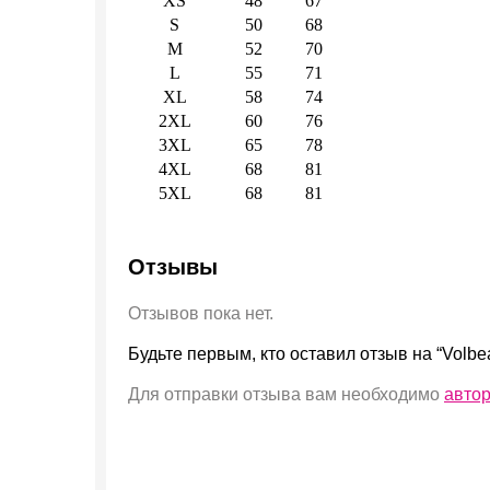
XS
48
67
S
50
68
M
52
70
L
55
71
XL
58
74
2XL
60
76
3XL
65
78
4XL
68
81
5XL
68
81
Отзывы
Отзывов пока нет.
Будьте первым, кто оставил отзыв на “Volbea
Для отправки отзыва вам необходимо
авто