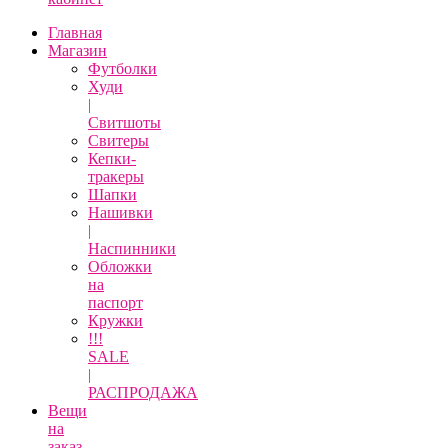
Главная
Магазин
Футболки
Худи
|
Свитшоты
Свитеры
Кепки-
тракеры
Шапки
Нашивки
|
Наспинники
Обложки
на
паспорт
Кружки
!!!
SALE
|
РАСПРОДАЖА
Вещи
на
заказ