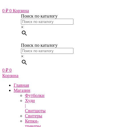
Перейти
к
0
₽
0
Корзина
содержимому
Поиск по каталогу
×
Поиск по каталогу
×
0
₽
0
Корзина
Главная
Магазин
Футболки
Худи
|
Свитшоты
Свитеры
Кепки-
тракеры