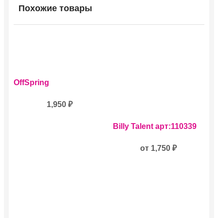
Похожие товары
OffSpring
1,950
₽
Этот
Billy Talent арт:110339
товар
имеет
несколько
от
1,750
₽
вариаций.
Опции
можно
выбрать
на
странице
товара.