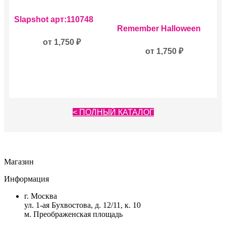
Этот
Slapshot арт:110748
товар
Этот
Remember Halloween
имеет
товар
несколько
от
1,750
₽
имеет
вариаций.
несколько
от
1,750
₽
Опции
вариаций.
можно
Опции
выбрать
можно
на
выбрать
странице
на
товара.
странице
< ПОЛНЫЙ КАТАЛОГ
товара.
Магазин
Информация
г. Москва
ул. 1-ая Бухвостова, д. 12/11, к. 10
м. Преображенская площадь