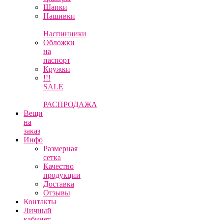
Шапки
Нашивки
|
Наспинники
Обложки
на
паспорт
Кружки
!!!
SALE
|
РАСПРОДАЖА
Вещи
на
заказ
Инфо
Размерная
сетка
Качество
продукции
Доставка
Отзывы
Контакты
Личный
кабинет