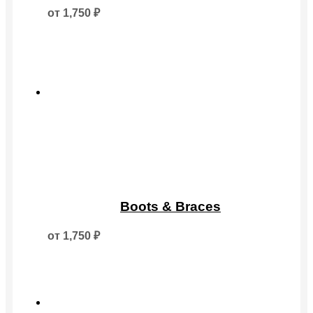
несколько
от
1,750
₽
вариаций.
Опции
можно
выбрать
на
странице
товара.
Этот
товар
Boots & Braces
имеет
несколько
от
1,750
₽
вариаций.
Опции
можно
выбрать
на
странице