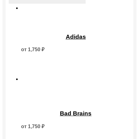
Этот
товар
Adidas
имеет
несколько
от
1,750
₽
вариаций.
Опции
можно
выбрать
на
странице
товара.
Этот
товар
Bad Brains
имеет
несколько
от
1,750
₽
вариаций.
Опции