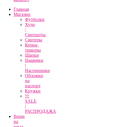
Главная
Магазин
Футболки
Худи
|
Свитшоты
Свитеры
Кепки-
тракеры
Шапки
Нашивки
|
Наспинники
Обложки
на
паспорт
Кружки
!!!
SALE
|
РАСПРОДАЖА
Вещи
на
заказ