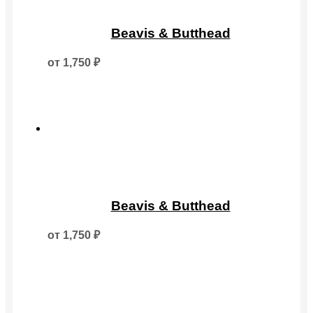
Этот
товар
Beavis & Butthead
имеет
несколько
от
1,750
₽
вариаций.
Опции
можно
выбрать
на
странице
товара.
Этот
товар
Beavis & Butthead
имеет
несколько
от
1,750
₽
вариаций.
Опции
можно
выбрать
на
странице