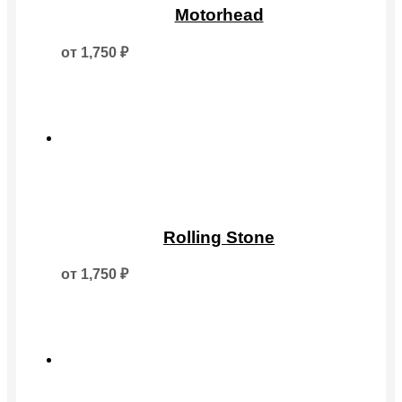
товар
Motorhead
имеет
несколько
от
1,750
₽
вариаций.
Опции
можно
выбрать
на
странице
товара.
Этот
товар
Rolling Stone
имеет
несколько
от
1,750
₽
вариаций.
Опции
можно
выбрать
на
странице
товара.