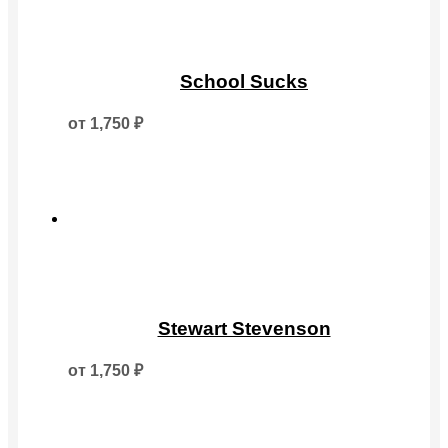
Этот
товар
School Sucks
имеет
несколько
от
1,750
₽
вариаций.
Опции
можно
выбрать
на
странице
товара.
Этот
товар
Stewart Stevenson
имеет
несколько
от
1,750
₽
вариаций.
Опции
можно
выбрать