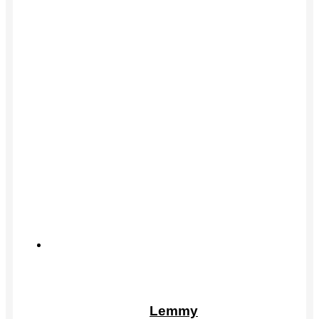
товара.
Этот
товар
Lemmy