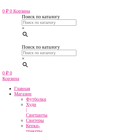
Перейти
к
0
₽
0
Корзина
содержимому
Поиск по каталогу
×
Поиск по каталогу
×
0
₽
0
Корзина
Главная
Магазин
Футболки
Худи
|
Свитшоты
Свитеры
Кепки-
тракеры