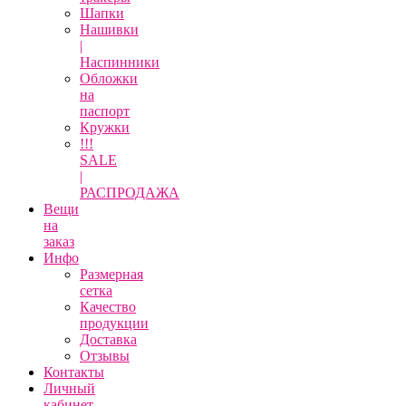
Шапки
Нашивки
|
Наспинники
Обложки
на
паспорт
Кружки
!!!
SALE
|
РАСПРОДАЖА
Вещи
на
заказ
Инфо
Размерная
сетка
Качество
продукции
Доставка
Отзывы
Контакты
Личный
кабинет