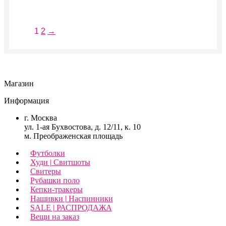
выбрать
на
странице
1
2
→
товара.
Магазин
Информация
г. Москва
ул. 1-ая Бухвостова, д. 12/11, к. 10
м. Преображенская площадь
Футболки
Худи | Свитшоты
Свитеры
Рубашки поло
Кепки-тракеры
Нашивки | Наспинники
SALE | РАСПРОДАЖА
Вещи на заказ