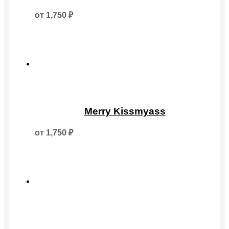
имеет
несколько
от
1,750
₽
вариаций.
Опции
можно
выбрать
на
странице
товара.
Этот
товар
Merry Kissmyass
имеет
несколько
от
1,750
₽
вариаций.
Опции
можно
выбрать
на
странице
товара.
Этот