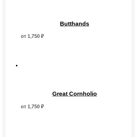
товара.
Этот
товар
Butthands
имеет
несколько
от
1,750
₽
вариаций.
Опции
можно
выбрать
на
странице
товара.
Этот
товар
Great Cornholio
имеет
несколько
от
1,750
₽
вариаций.
Опции
можно
выбрать
на
странице