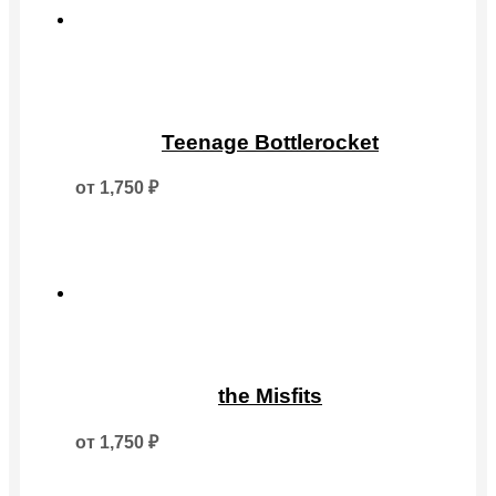
на
странице
товара.
Этот
товар
Teenage Bottlerocket
имеет
несколько
от
1,750
₽
вариаций.
Опции
можно
выбрать
на
странице
товара.
Этот
товар
the Misfits
имеет
несколько
от
1,750
₽
вариаций.
Опции
можно