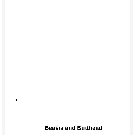
товара.
Этот
товар
Beavis and Butthead
имеет