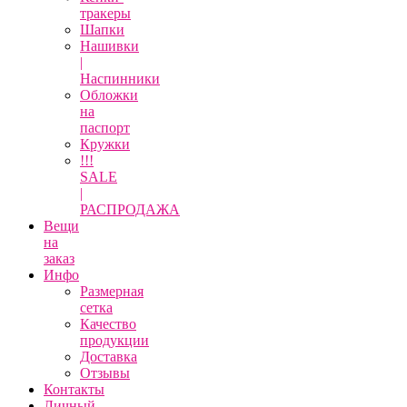
тракеры
Шапки
Нашивки
|
Наспинники
Обложки
на
паспорт
Кружки
!!!
SALE
|
РАСПРОДАЖА
Вещи
на
заказ
Инфо
Размерная
сетка
Качество
продукции
Доставка
Отзывы
Контакты
Личный