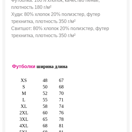
Футболка: 100% хлопок, качество пенье,
плотность 180 г/м²
Худи: 80% хлопок 20% полиэстер, футер
трехнитка, плотность 350 г/м²
Свитшот: 80% хлопок 20% полиэстер, футер
трехнитка, плотность 350 г/м²
Футболки
ширина
длина
XS
48
67
S
50
68
M
52
70
L
55
71
XL
58
74
2XL
60
76
3XL
65
78
4XL
68
81