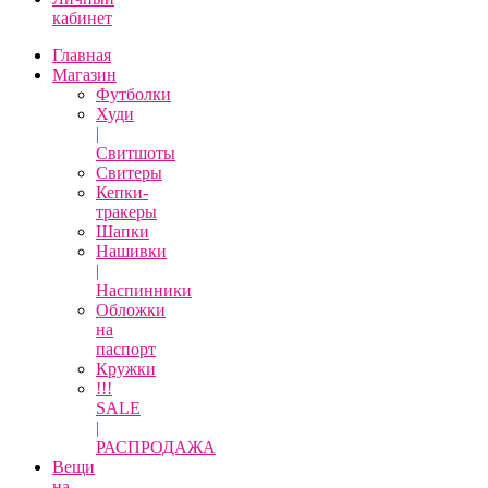
кабинет
Главная
Магазин
Футболки
Худи
|
Свитшоты
Свитеры
Кепки-
тракеры
Шапки
Нашивки
|
Наспинники
Обложки
на
паспорт
Кружки
!!!
SALE
|
РАСПРОДАЖА
Вещи
на