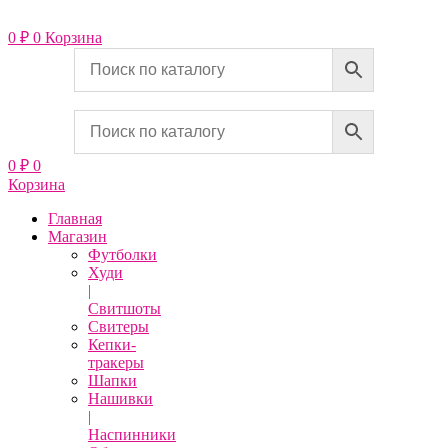
Перейти
к
0
₽
0
Корзина
содержимому
0
₽
0
Корзина
Главная
Магазин
Футболки
Худи
|
Свитшоты
Свитеры
Кепки-
тракеры
Шапки
Нашивки
|
Наспинники