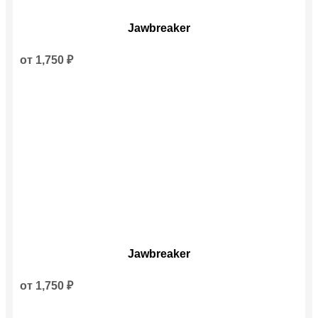
Этот
Jawbreaker
товар
имеет
несколько
от
1,750
₽
вариаций.
Опции
можно
выбрать
на
странице
товара.
Этот
Jawbreaker
товар
имеет
несколько
от
1,750
₽
вариаций.
Опции