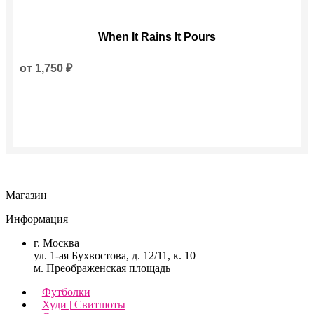
Этот
When It Rains It Pours
товар
имеет
несколько
от
1,750
₽
вариаций.
Опции
можно
выбрать
на
странице
товара.
Магазин
Информация
г. Москва
ул. 1-ая Бухвостова, д. 12/11, к. 10
м. Преображенская площадь
Футболки
Худи | Свитшоты