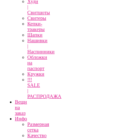
Худи
|
Свитшоты
Свитеры
Кепки-
тракеры
Шапки
Нашивки
|
Наспинники
Обложки
на
паспорт
Кружки
!!!
SALE
|
РАСПРОДАЖА
Вещи
на
заказ
Инфо
Размерная
сетка
Качество