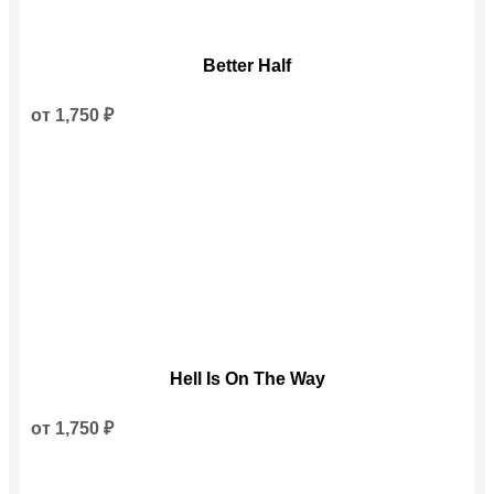
Этот
Better Half
товар
имеет
несколько
от
1,750
₽
вариаций.
Опции
можно
выбрать
на
странице
товара.
Этот
Hell Is On The Way
товар
имеет
несколько
от
1,750
₽
вариаций.
Опции
можно