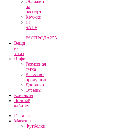
Обложки
на
паспорт
Кружки
!!!
SALE
|
РАСПРОДАЖА
Вещи
на
заказ
Инфо
Размерная
сетка
Качество
продукции
Доставка
Отзывы
Контакты
Личный
кабинет
Главная
Магазин
Футболки