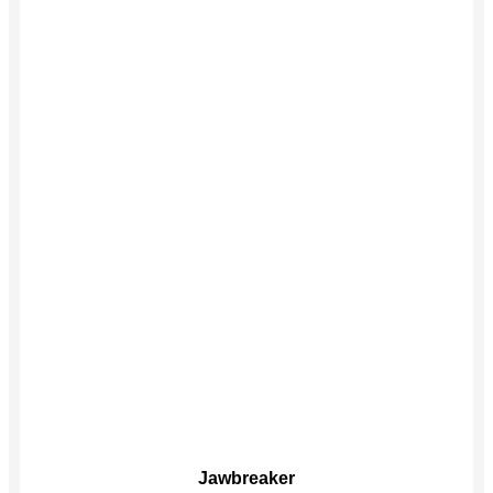
Этот
Jawbreaker
товар