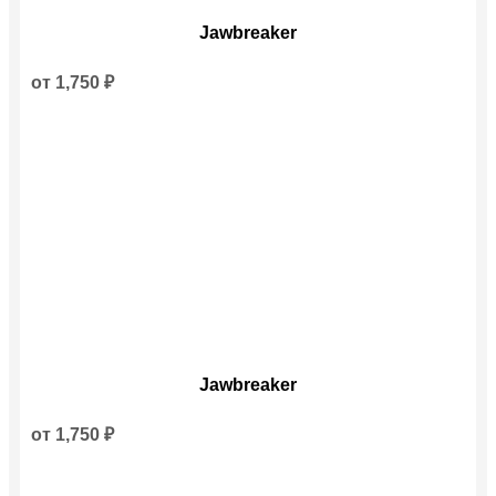
Этот
Jawbreaker
товар
имеет
несколько
от
1,750
₽
вариаций.
Опции
можно
выбрать
на
странице
товара.
Этот
Jawbreaker
товар
имеет
несколько
от
1,750
₽
вариаций.
Опции
можно