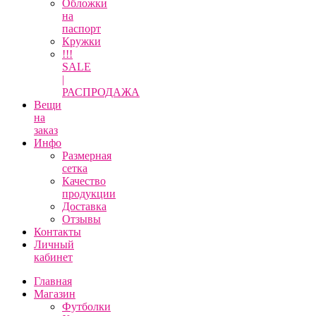
Обложки
на
паспорт
Кружки
!!!
SALE
|
РАСПРОДАЖА
Вещи
на
заказ
Инфо
Размерная
сетка
Качество
продукции
Доставка
Отзывы
Контакты
Личный
кабинет
Главная
Магазин
Футболки