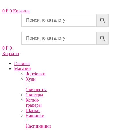
Перейти
к
0
₽
0
Корзина
содержимому
0
₽
0
Корзина
Главная
Магазин
Футболки
Худи
|
Свитшоты
Свитеры
Кепки-
тракеры
Шапки
Нашивки
|
Наспинники