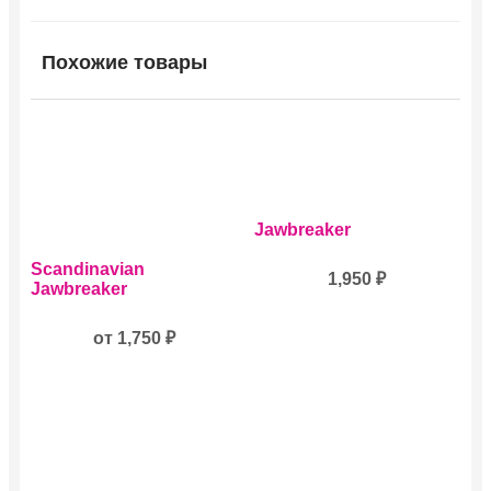
Похожие товары
Jawbreaker
Этот
Scandinavian
товар
1,950
₽
Jawbreaker
имеет
несколько
вариаций.
от
1,750
₽
Опции
можно
выбрать
на
странице
товара.