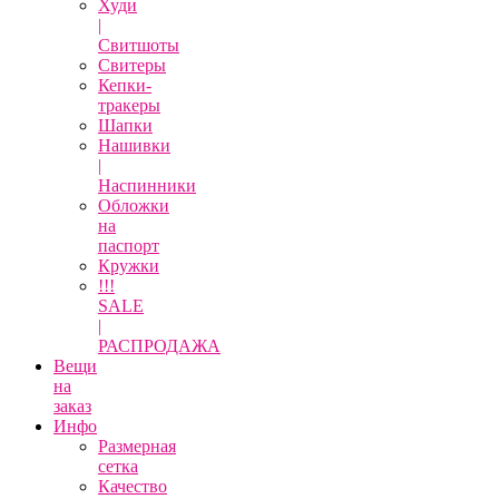
Худи
|
Свитшоты
Свитеры
Кепки-
тракеры
Шапки
Нашивки
|
Наспинники
Обложки
на
паспорт
Кружки
!!!
SALE
|
РАСПРОДАЖА
Вещи
на
заказ
Инфо
Размерная
сетка
Качество