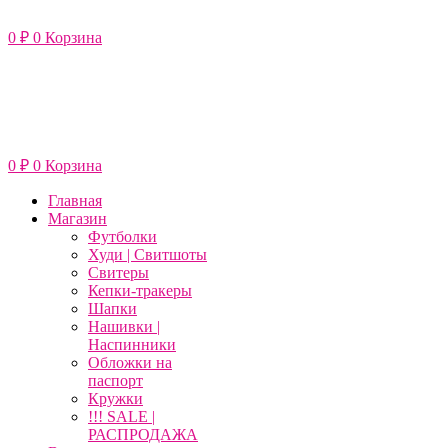
Перейти
к
0
₽
0
Корзина
содержимому
0
₽
0
Корзина
Главная
Магазин
Футболки
Худи | Свитшоты
Свитеры
Кепки-тракеры
Шапки
Нашивки |
Наспинники
Обложки на
паспорт
Кружки
!!! SALE |
РАСПРОДАЖА