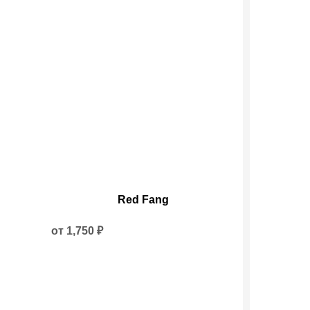
Этот
Red Fang
товар
имеет
несколько
от
1,750
₽
вариаций.
Опции
можно
выбрать
на
странице