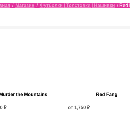
вная
/
Магазин
/
Футболки | Толстовки | Нашивки
/ Red
Этот
Murder the Mountains
Red Fang
товар
имеет
ько
50
₽
несколько
от
1,750
₽
ий.
вариаций.
Опции
можно
ь
выбрать