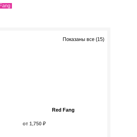
 Fang
Показаны все (15)
Этот
Red Fang
товар
имеет
несколько
от
1,750
₽
вариаций.
Опции