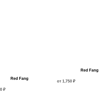
Этот
Red Fang
товар
имеет
Red Fang
несколько
от
1,750
₽
вариаций.
ько
50
₽
Опции
ий.
можно
выбрать
на
ь
странице