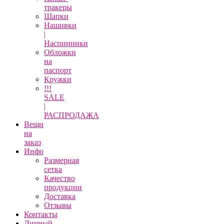
тракеры
Шапки
Нашивки
|
Наспинники
Обложки
на
паспорт
Кружки
!!!
SALE
|
РАСПРОДАЖА
Вещи
на
заказ
Инфо
Размерная
сетка
Качество
продукции
Доставка
Отзывы
Контакты
Личный