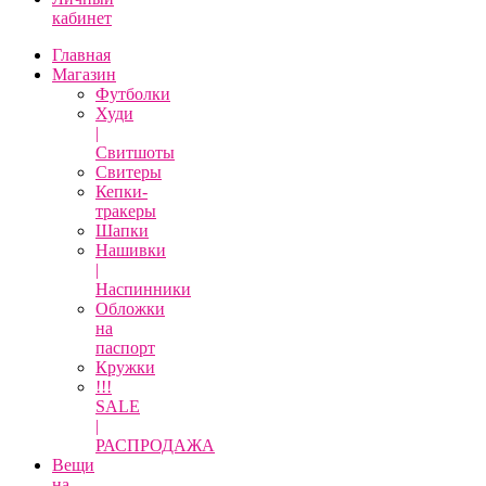
кабинет
Главная
Магазин
Футболки
Худи
|
Свитшоты
Свитеры
Кепки-
тракеры
Шапки
Нашивки
|
Наспинники
Обложки
на
паспорт
Кружки
!!!
SALE
|
РАСПРОДАЖА
Вещи
на