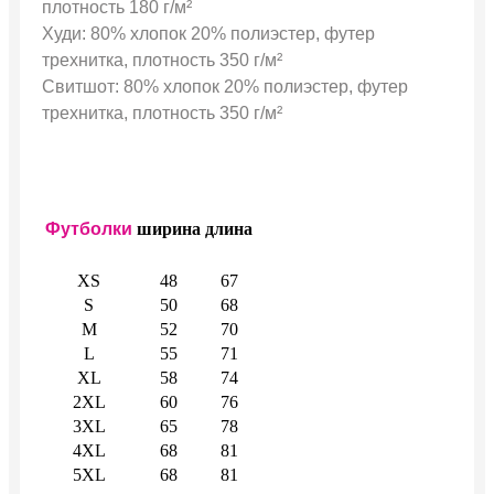
плотность 180 г/м²
Худи: 80% хлопок 20% полиэстер, футер
трехнитка, плотность 350 г/м²
Свитшот: 80% хлопок 20% полиэстер, футер
трехнитка, плотность 350 г/м²
Футболки
ширина
длина
XS
48
67
S
50
68
M
52
70
L
55
71
XL
58
74
2XL
60
76
3XL
65
78
4XL
68
81
5XL
68
81