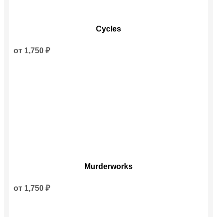
Этот
Cycles
товар
имеет
несколько
от
1,750
₽
вариаций.
Опции
можно
выбрать
на
странице
товара.
Этот
Murderworks
товар
имеет
несколько
от
1,750
₽
вариаций.
Опции
можно