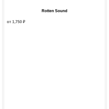
Этот
Rotten Sound
товар
имеет
несколько
от
1,750
₽
вариаций.
Опции
можно
выбрать
на
странице
товара.