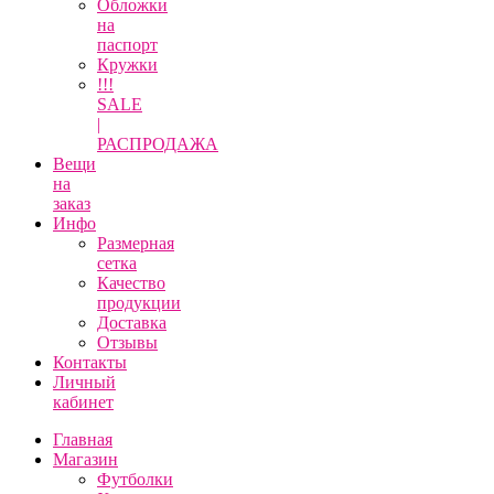
Обложки
на
паспорт
Кружки
!!!
SALE
|
РАСПРОДАЖА
Вещи
на
заказ
Инфо
Размерная
сетка
Качество
продукции
Доставка
Отзывы
Контакты
Личный
кабинет
Главная
Магазин
Футболки