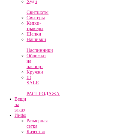
Худи
|
Свитшоты
Свитеры
Кепки-
тракеры
Шапки
Нашивки
|
Наспинники
Обложки
на
паспорт
Кружки
!!!
SALE
|
РАСПРОДАЖА
Вещи
на
заказ
Инфо
Размерная
сетка
Качество