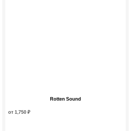
Этот
Rotten Sound
товар
имеет
несколько
от
1,750
₽
вариаций.
Опции
можно