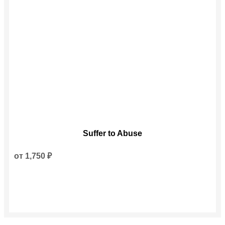
Этот
Suffer to Abuse
товар
имеет
несколько
от
1,750
₽
вариаций.
Опции
можно
выбрать
на
странице
товара.