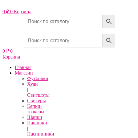
Перейти
к
0
₽
0
Корзина
содержимому
0
₽
0
Корзина
Главная
Магазин
Футболки
Худи
|
Свитшоты
Свитеры
Кепки-
тракеры
Шапки
Нашивки
|
Наспинники