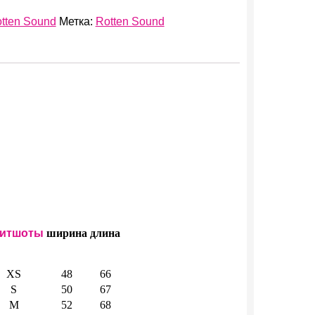
tten Sound
Метка:
Rotten Sound
итшоты
ширина
длина
XS
48
66
S
50
67
M
52
68