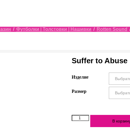
газин
/
Футболки | Толстовки | Нашивки
/
Rotten Sound
Suffer to Abuse
Изделие
Размер
Количество
В корзин
Suffer
to