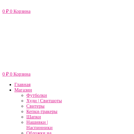
Перейти
к
0
₽
0
Корзина
содержимому
0
₽
0
Корзина
Главная
Магазин
Футболки
Худи | Свитшоты
Свитеры
Кепки-тракеры
Шапки
Нашивки |
Наспинники
Обложки на