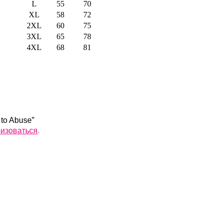
L
55
70
XL
58
72
2XL
60
75
3XL
65
78
4XL
68
81
 to Abuse”
ризоваться
.