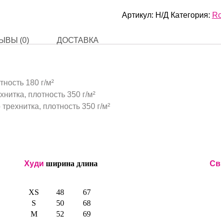
Abuse
Артикул:
Н/Д
Категория:
Ro
ЫВЫ (0)
ДОСТАВКА
тность 180 г/м²
нитка, плотность 350 г/м²
трехнитка, плотность 350 г/м²
Худи
ширина
длина
Св
XS
48
67
S
50
68
M
52
69