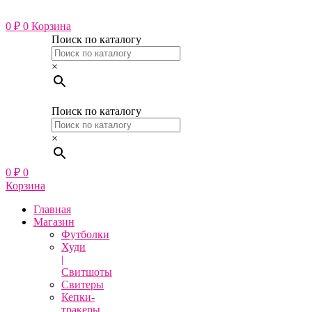
Перейти
к
0
₽
0
Корзина
содержимому
Поиск по каталогу
×
Поиск по каталогу
×
0
₽
0
Корзина
Главная
Магазин
Футболки
Худи
|
Свитшоты
Свитеры
Кепки-
тракеры