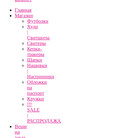
Главная
Магазин
Футболки
Худи
|
Свитшоты
Свитеры
Кепки-
тракеры
Шапки
Нашивки
|
Наспинники
Обложки
на
паспорт
Кружки
!!!
SALE
|
РАСПРОДАЖА
Вещи
на
заказ