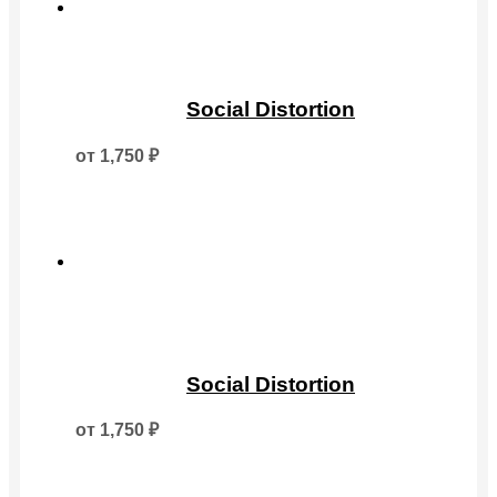
странице
товара.
Этот
товар
Social Distortion
имеет
несколько
от
1,750
₽
вариаций.
Опции
можно
выбрать
на
странице
товара.
Этот
товар
Social Distortion
имеет
несколько
от
1,750
₽
вариаций.
Опции
можно