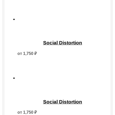
Опции
можно
выбрать
на
странице
товара.
Этот
товар
Social Distortion
имеет
несколько
от
1,750
₽
вариаций.
Опции
можно
выбрать
на
странице
товара.
Этот
товар
Social Distortion
имеет
несколько
от
1,750
₽
вариаций.