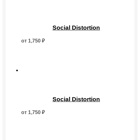
Этот
товар
Social Distortion
имеет
несколько
от
1,750
₽
вариаций.
Опции
можно
выбрать
на
странице
товара.
Этот
товар
Social Distortion
имеет
несколько
от
1,750
₽
вариаций.
Опции
можно
выбрать
на