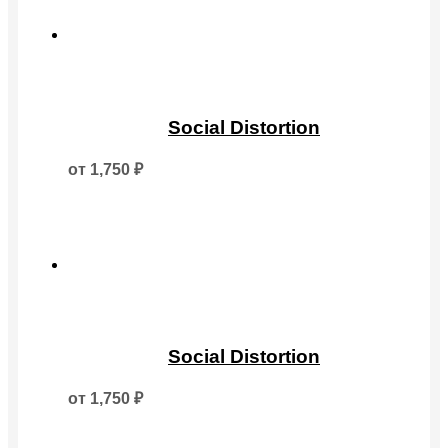
выбрать
на
странице
товара.
Этот
товар
Social Distortion
имеет
несколько
от
1,750
₽
вариаций.
Опции
можно
выбрать
на
странице
товара.
Этот
товар
Social Distortion
имеет
несколько
от
1,750
₽
вариаций.
Опции
можно