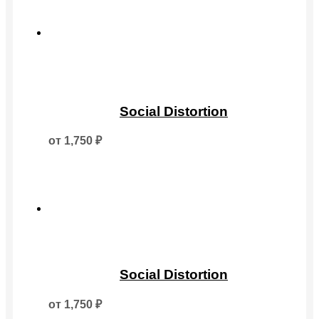
выбрать
на
странице
товара.
Этот
товар
Social Distortion
имеет
несколько
от
1,750
₽
вариаций.
Опции
можно
выбрать
на
странице
товара.
Этот
товар
Social Distortion
имеет
несколько
от
1,750
₽
вариаций.