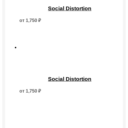
Этот
товар
Social Distortion
имеет
несколько
от
1,750
₽
вариаций.
Опции
можно
выбрать
на
странице
товара.
Этот
товар
Social Distortion
имеет
несколько
от
1,750
₽
вариаций.
Опции
можно
выбрать
на
странице
товара.