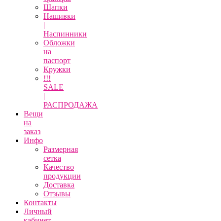
Шапки
Нашивки
|
Наспинники
Обложки
на
паспорт
Кружки
!!!
SALE
|
РАСПРОДАЖА
Вещи
на
заказ
Инфо
Размерная
сетка
Качество
продукции
Доставка
Отзывы
Контакты
Личный
кабинет