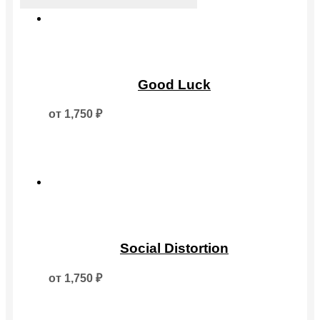
Этот
товар
Good Luck
имеет
несколько
от
1,750
₽
вариаций.
Опции
можно
выбрать
на
странице
товара.
Этот
товар
Social Distortion
имеет
несколько
от
1,750
₽
вариаций.
Опции
можно