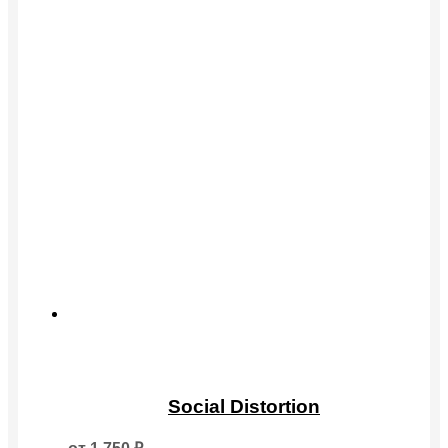
Этот
товар
Social Distortion
имеет
несколько