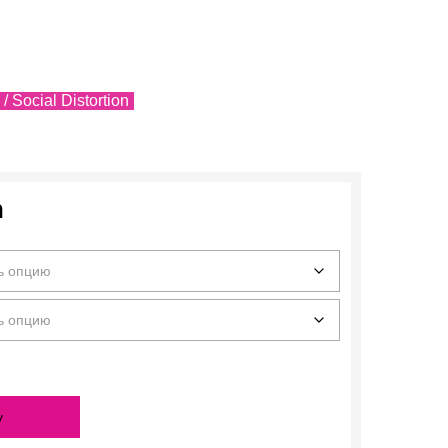
/ Social Distortion
n
у