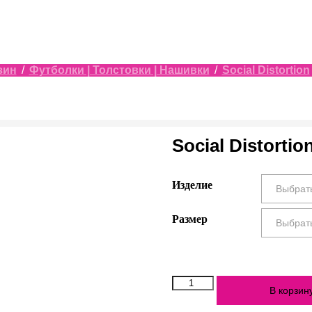
зин
/
Футболки | Толстовки | Нашивки
/
Social Distortion
Social Distortio
Изделие
Размер
Количество
В корзин
Social
Distortion