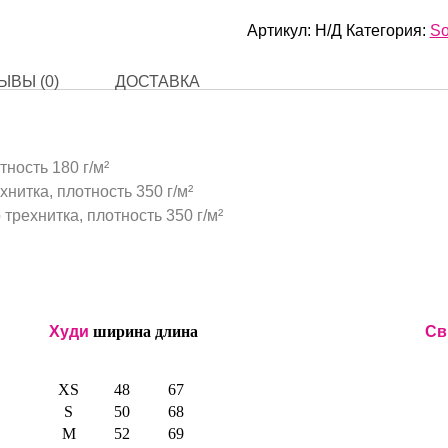
Артикул:
Н/Д
Категория:
So
ЫВЫ (0)
ДОСТАВКА
тность 180 г/м²
нитка, плотность 350 г/м²
трехнитка, плотность 350 г/м²
Худи
ширина
длина
Св
XS
48
67
S
50
68
M
52
69