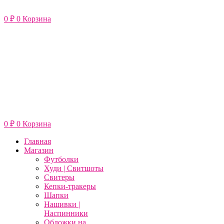
Перейти
к
0
₽
0
Корзина
содержимому
0
₽
0
Корзина
Главная
Магазин
Футболки
Худи | Свитшоты
Свитеры
Кепки-тракеры
Шапки
Нашивки |
Наспинники
Обложки на