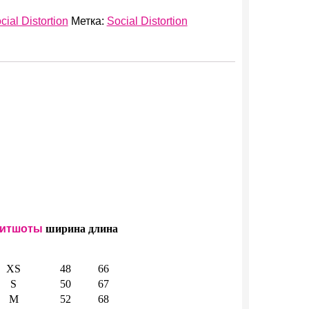
cial Distortion
Метка:
Social Distortion
итшоты
ширина
длина
XS
48
66
S
50
67
M
52
68