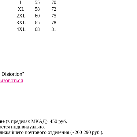
L
55
70
XL
58
72
2XL
60
75
3XL
65
78
4XL
68
81
Distortion”
ризоваться
.
ве
(в пределах МКАД): 450 руб.
ется индивидуально.
лижайшего почтового отделения (~260-290 руб.).