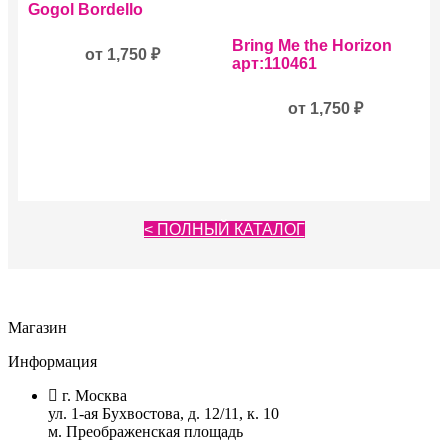
Этот
Gogol Bordello
товар
имеет
Этот
Bring Me the Horizon
несколько
от
1,750
₽
товар
арт:110461
вариаций.
имеет
Опции
несколько
можно
вариаций.
от
1,750
₽
выбрать
Опции
на
можно
странице
выбрать
товара.
на
странице
товара.
< ПОЛНЫЙ КАТАЛОГ
Магазин
Информация
г. Москва
ул. 1-ая Бухвостова, д. 12/11, к. 10
м. Преображенская площадь