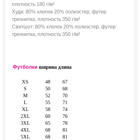
плотность 180 г/м²
Худи: 80% хлопок 20% полиэстер, футер
трехнитка, плотность 350 г/м²
Свитшот: 80% хлопок 20% полиэстер, футер
трехнитка, плотность 350 г/м²
Футболки
ширина
длина
XS
48
67
S
50
68
M
52
70
L
55
71
XL
58
74
2XL
60
76
3XL
65
78
4XL
68
81
5XL
68
81