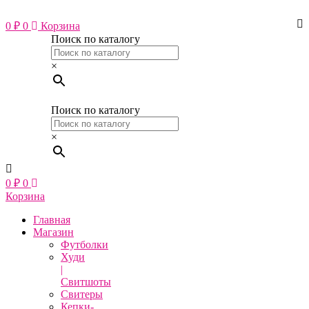
Перейти
к
0
₽
0
Корзина
содержимому
Поиск по каталогу
×
Поиск по каталогу
×
0
₽
0
Корзина
Главная
Магазин
Футболки
Худи
|
Свитшоты
Свитеры
Кепки-