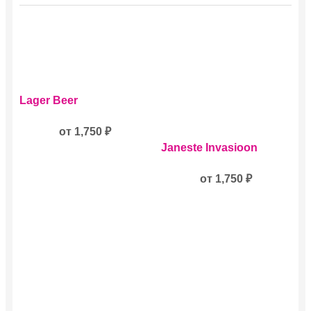
Этот
Lager Beer
товар
имеет
несколько
от
1,750
₽
Этот
вариаций.
Janeste Invasioon
товар
Опции
имеет
можно
несколько
от
1,750
₽
выбрать
вариаций.
на
Опции
странице
можно
товара.
выбрать
на
странице
товара.