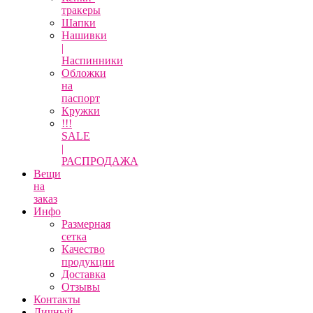
тракеры
Шапки
Нашивки
|
Наспинники
Обложки
на
паспорт
Кружки
!!!
SALE
|
РАСПРОДАЖА
Вещи
на
заказ
Инфо
Размерная
сетка
Качество
продукции
Доставка
Отзывы
Контакты
Личный