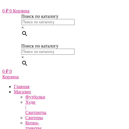
Перейти
к
0
₽
0
Корзина
содержимому
Поиск по каталогу
×
Поиск по каталогу
×
0
₽
0
Корзина
Главная
Магазин
Футболки
Худи
|
Свитшоты
Свитеры
Кепки-
тракеры