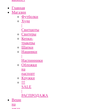
Главная
Магазин
Футболки
Худи
|
Свитшоты
Свитеры
Кепки-
тракеры
Шапки
Нашивки
|
Наспинники
Обложки
на
паспорт
Кружки
!!!
SALE
|
РАСПРОДАЖА
Вещи
на
заказ