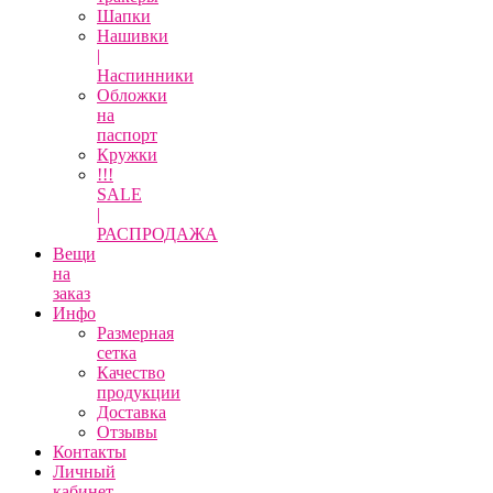
Шапки
Нашивки
|
Наспинники
Обложки
на
паспорт
Кружки
!!!
SALE
|
РАСПРОДАЖА
Вещи
на
заказ
Инфо
Размерная
сетка
Качество
продукции
Доставка
Отзывы
Контакты
Личный
кабинет