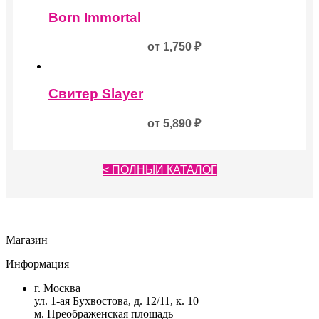
Этот
товара.
товар
Born Immortal
имеет
несколько
от
1,750
₽
вариаций.
Опции
Этот
можно
товар
выбрать
Свитер Slayer
имеет
на
несколько
странице
от
5,890
₽
вариаций.
товара.
Опции
можно
выбрать
< ПОЛНЫЙ КАТАЛОГ
на
странице
товара.
Магазин
Информация
г. Москва
ул. 1-ая Бухвостова, д. 12/11, к. 10
м. Преображенская площадь