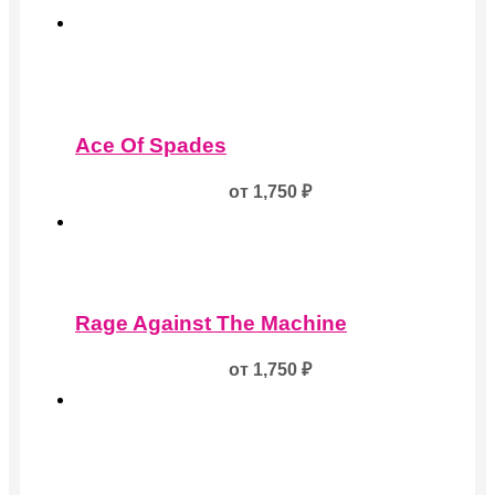
Этот
товар
Ace Of Spades
имеет
несколько
от
1,750
₽
вариаций.
Опции
можно
выбрать
на
Этот
странице
товар
товара.
Rage Against The Machine
имеет
несколько
от
1,750
₽
вариаций.
Опции
можно
выбрать
на
странице