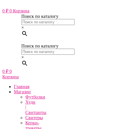
Перейти
к
0
₽
0
Корзина
содержимому
Поиск по каталогу
×
Поиск по каталогу
×
0
₽
0
Корзина
Главная
Магазин
Футболки
Худи
|
Свитшоты
Свитеры
Кепки-
тракеры