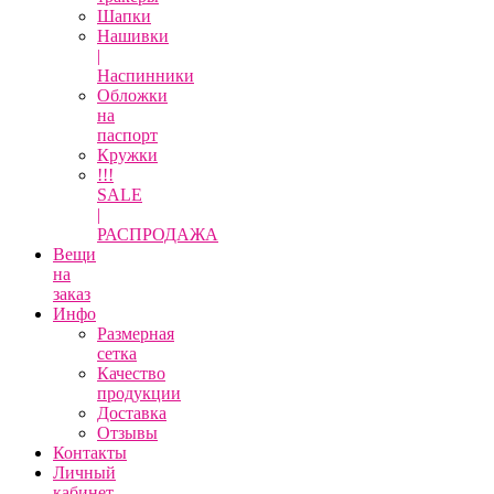
Шапки
Нашивки
|
Наспинники
Обложки
на
паспорт
Кружки
!!!
SALE
|
РАСПРОДАЖА
Вещи
на
заказ
Инфо
Размерная
сетка
Качество
продукции
Доставка
Отзывы
Контакты
Личный
кабинет