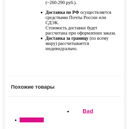
(~260-290 руб.).
Доставка по РФ
осуществляется
средствами Почты России или
СДЭК.
Стоимость доставки будет
рассчитана при оформлении заказа.
Доставка за границу
(по всему
миру) рассчитывается
индивидуально.
Похожие товары
Этот
Этот
Этот
товар
товар
товар
Bad
имеет
имеет
имеет
Подробнее
несколько
несколько
нескольк
вариаций.
вариаций.
вариаций