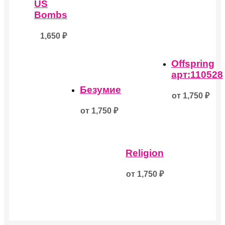
US
Опции
Опции
Опции
можно
можно
можно
Bombs
выбрать
выбрать
выбрать
на
на
на
1,650
₽
странице
странице
странице
товара.
товара.
товара.
Offspring
арт:110528
Безумие
от
1,750
₽
от
1,750
₽
Religion
от
1,750
₽