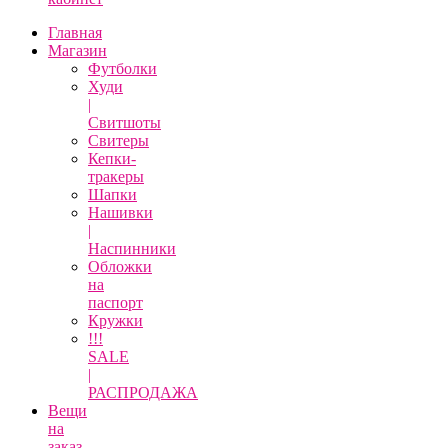
Главная
Магазин
Футболки
Худи
|
Свитшоты
Свитеры
Кепки-
тракеры
Шапки
Нашивки
|
Наспинники
Обложки
на
паспорт
Кружки
!!!
SALE
|
РАСПРОДАЖА
Вещи
на
заказ