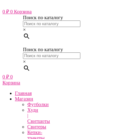
Перейти
к
0
₽
0
Корзина
содержимому
Поиск по каталогу
×
Поиск по каталогу
×
0
₽
0
Корзина
Главная
Магазин
Футболки
Худи
|
Свитшоты
Свитеры
Кепки-
тракеры