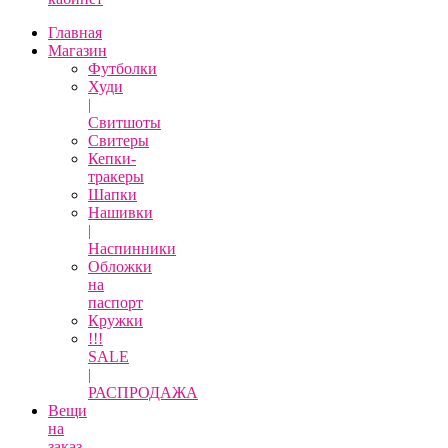
Главная
Магазин
Футболки
Худи
|
Свитшоты
Свитеры
Кепки-
тракеры
Шапки
Нашивки
|
Наспинники
Обложки
на
паспорт
Кружки
!!!
SALE
|
РАСПРОДАЖА
Вещи
на
заказ