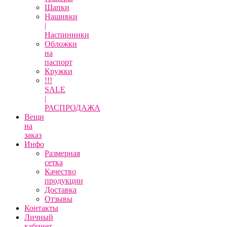
Шапки
Нашивки
|
Наспинники
Обложки
на
паспорт
Кружки
!!!
SALE
|
РАСПРОДАЖА
Вещи
на
заказ
Инфо
Размерная
сетка
Качество
продукции
Доставка
Отзывы
Контакты
Личный
кабинет