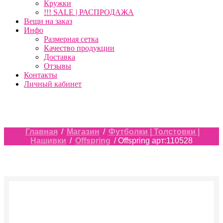
Кружки
!!! SALE | РАСПРОДАЖА
Вещи на заказ
Инфо
Размерная сетка
Качество продукции
Доставка
Отзывы
Контакты
Личный кабинет
Главная
/
Магазин
/
Футболки | Толстовки |
Нашивки
/
Offspring
/ Offspring арт:110528