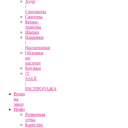
Худи
|
Свитшоты
Свитеры
Кепки-
тракеры
Шапки
Нашивки
|
Наспинники
Обложки
на
паспорт
Кружки
!!!
SALE
|
РАСПРОДАЖА
Вещи
на
заказ
Инфо
Размерная
сетка
Качество