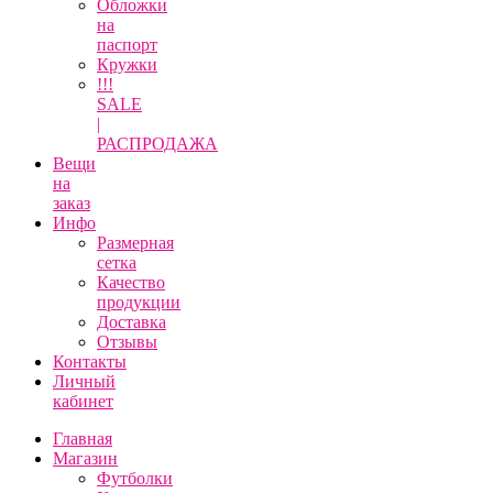
Обложки
на
паспорт
Кружки
!!!
SALE
|
РАСПРОДАЖА
Вещи
на
заказ
Инфо
Размерная
сетка
Качество
продукции
Доставка
Отзывы
Контакты
Личный
кабинет
Главная
Магазин
Футболки