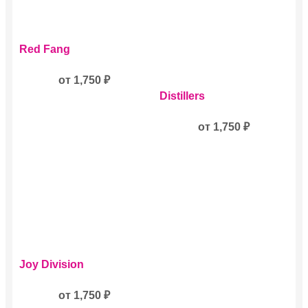
Этот
Red Fang
товар
имеет
несколько
от
1,750
₽
Этот
вариаций.
Distillers
товар
Опции
имеет
можно
несколько
от
1,750
₽
выбрать
вариаций.
на
Опции
странице
можно
товара.
выбрать
на
странице
товара.
Этот
Joy Division
товар
имеет
несколько
от
1,750
₽
вариаций.