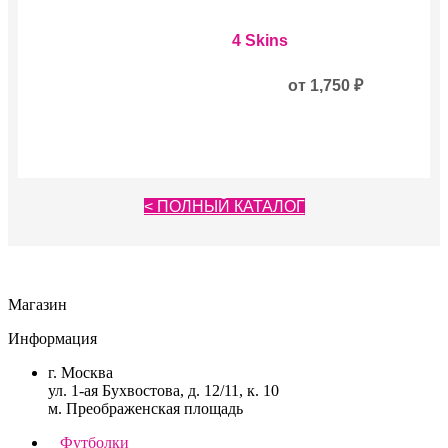
Опции
Этот
можно
4 Skins
товар
выбрать
имеет
на
несколько
от
1,750
₽
странице
вариаций.
товара.
Опции
можно
выбрать
на
странице
< ПОЛНЫЙ КАТАЛОГ
товара.
Магазин
Информация
г. Москва
ул. 1-ая Бухвостова, д. 12/11, к. 10
м. Преображенская площадь
Футболки