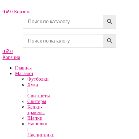
Перейти
к
0
₽
0
Корзина
содержимому
0
₽
0
Корзина
Главная
Магазин
Футболки
Худи
|
Свитшоты
Свитеры
Кепки-
тракеры
Шапки
Нашивки
|
Наспинники