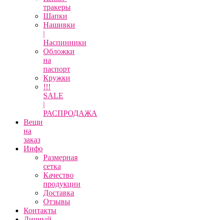
тракеры
Шапки
Нашивки
|
Наспинники
Обложки
на
паспорт
Кружки
!!!
SALE
|
РАСПРОДАЖА
Вещи
на
заказ
Инфо
Размерная
сетка
Качество
продукции
Доставка
Отзывы
Контакты
Личный