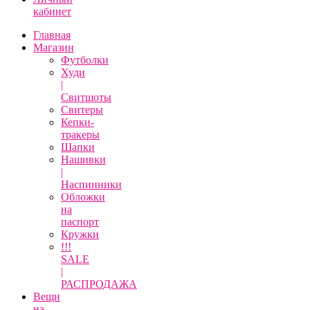
кабинет
Главная
Магазин
Футболки
Худи
|
Свитшоты
Свитеры
Кепки-
тракеры
Шапки
Нашивки
|
Наспинники
Обложки
на
паспорт
Кружки
!!!
SALE
|
РАСПРОДАЖА
Вещи
на