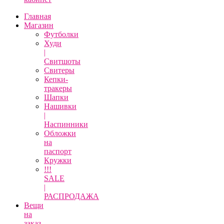
Главная
Магазин
Футболки
Худи
|
Свитшоты
Свитеры
Кепки-
тракеры
Шапки
Нашивки
|
Наспинники
Обложки
на
паспорт
Кружки
!!!
SALE
|
РАСПРОДАЖА
Вещи
на
заказ