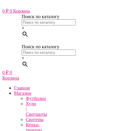
Перейти
к
0
₽
0
Корзина
содержимому
Поиск по каталогу
×
Поиск по каталогу
×
0
₽
0
Корзина
Главная
Магазин
Футболки
Худи
|
Свитшоты
Свитеры
Кепки-
тракеры