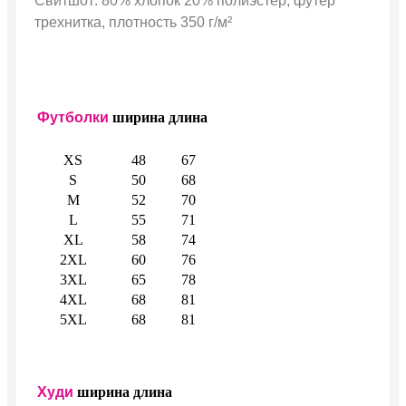
Свитшот: 80% хлопок 20% полиэстер, футер
трехнитка, плотность 350 г/м²
Футболки
ширина
длина
XS
48
67
S
50
68
M
52
70
L
55
71
XL
58
74
2XL
60
76
3XL
65
78
4XL
68
81
5XL
68
81
Худи
ширина
длина