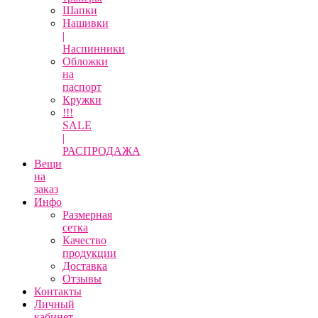
Шапки
Нашивки
|
Наспинники
Обложки
на
паспорт
Кружки
!!!
SALE
|
РАСПРОДАЖА
Вещи
на
заказ
Инфо
Размерная
сетка
Качество
продукции
Доставка
Отзывы
Контакты
Личный
кабинет