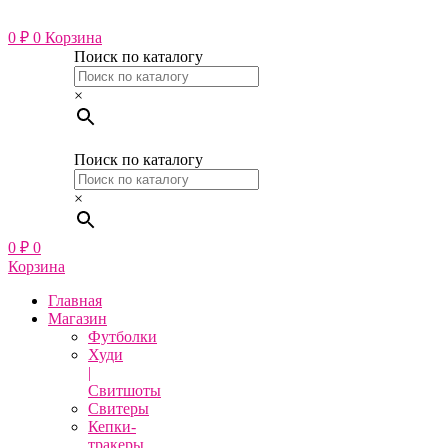
Перейти
к
0
₽
0
Корзина
содержимому
Поиск по каталогу
×
Поиск по каталогу
×
0
₽
0
Корзина
Главная
Магазин
Футболки
Худи
|
Свитшоты
Свитеры
Кепки-
тракеры