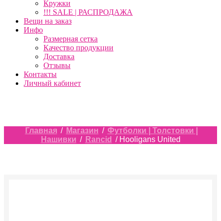
Кружки
!!! SALE | РАСПРОДАЖА
Вещи на заказ
Инфо
Размерная сетка
Качество продукции
Доставка
Отзывы
Контакты
Личный кабинет
Главная
/
Магазин
/
Футболки | Толстовки |
Нашивки
/
Rancid
/ Hooligans United