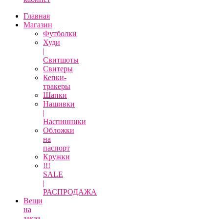
Главная
Магазин
Футболки
Худи
|
Свитшоты
Свитеры
Кепки-
тракеры
Шапки
Нашивки
|
Наспинники
Обложки
на
паспорт
Кружки
!!!
SALE
|
РАСПРОДАЖА
Вещи
на
заказ