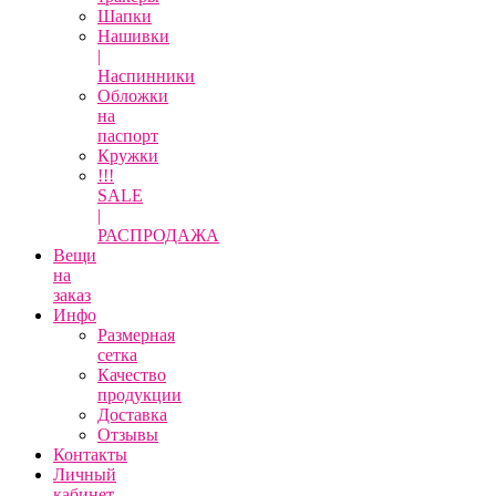
Шапки
Нашивки
|
Наспинники
Обложки
на
паспорт
Кружки
!!!
SALE
|
РАСПРОДАЖА
Вещи
на
заказ
Инфо
Размерная
сетка
Качество
продукции
Доставка
Отзывы
Контакты
Личный
кабинет