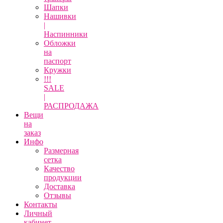
Шапки
Нашивки
|
Наспинники
Обложки
на
паспорт
Кружки
!!!
SALE
|
РАСПРОДАЖА
Вещи
на
заказ
Инфо
Размерная
сетка
Качество
продукции
Доставка
Отзывы
Контакты
Личный
кабинет