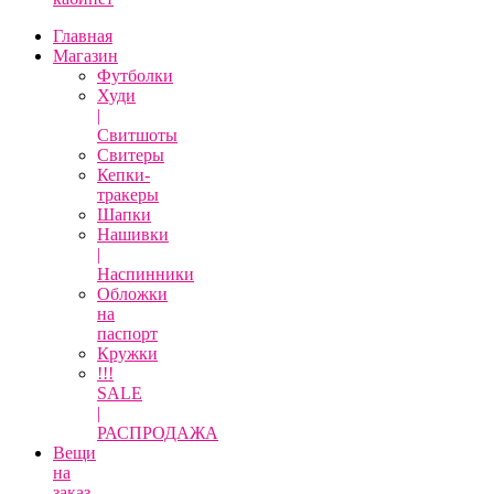
Главная
Магазин
Футболки
Худи
|
Свитшоты
Свитеры
Кепки-
тракеры
Шапки
Нашивки
|
Наспинники
Обложки
на
паспорт
Кружки
!!!
SALE
|
РАСПРОДАЖА
Вещи
на
заказ