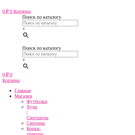
Перейти
к
0
₽
0
Корзина
содержимому
Поиск по каталогу
×
Поиск по каталогу
×
0
₽
0
Корзина
Главная
Магазин
Футболки
Худи
|
Свитшоты
Свитеры
Кепки-
тракеры