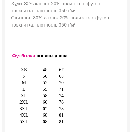
Худи: 80% хлопок 20% полиэстер, футер
трехнитка, плотность 350 г/м²
Свитшот: 80% хлопок 20% полиэстер, футер
трехнитка, плотность 350 г/м²
Футболки
ширина
длина
XS
48
67
S
50
68
M
52
70
L
55
71
XL
58
74
2XL
60
76
3XL
65
78
4XL
68
81
5XL
68
81