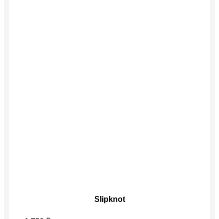
Этот
Slipknot
товар
имеет