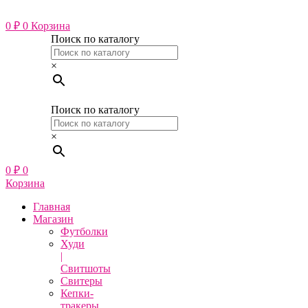
Перейти
к
0
₽
0
Корзина
содержимому
Поиск по каталогу
×
Поиск по каталогу
×
0
₽
0
Корзина
Главная
Магазин
Футболки
Худи
|
Свитшоты
Свитеры
Кепки-
тракеры