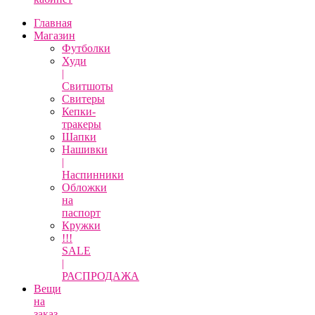
Главная
Магазин
Футболки
Худи
|
Свитшоты
Свитеры
Кепки-
тракеры
Шапки
Нашивки
|
Наспинники
Обложки
на
паспорт
Кружки
!!!
SALE
|
РАСПРОДАЖА
Вещи
на
заказ