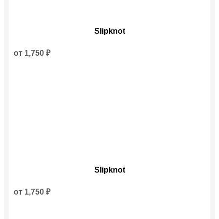
Этот
Slipknot
товар
имеет
несколько
от
1,750
₽
вариаций.
Опции
можно
выбрать
на
странице
товара.
Этот
Slipknot
товар
имеет
несколько
от
1,750
₽
вариаций.
Опции
можно