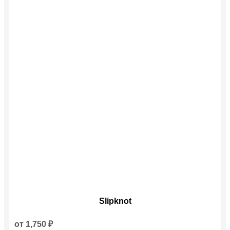
Этот
Slipknot
товар
имеет
несколько
от
1,750
₽