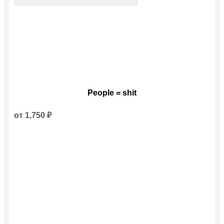
Этот
People = shit
товар
имеет
несколько
от
1,750
₽
вариаций.
Опции
можно
выбрать
на
странице
товара.