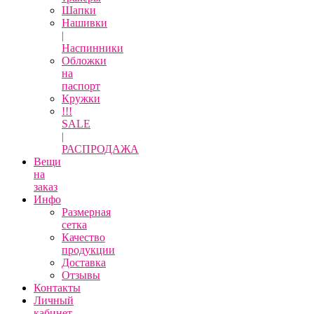
Шапки
Нашивки
|
Наспинники
Обложки
на
паспорт
Кружки
!!!
SALE
|
РАСПРОДАЖА
Вещи
на
заказ
Инфо
Размерная
сетка
Качество
продукции
Доставка
Отзывы
Контакты
Личный
кабинет