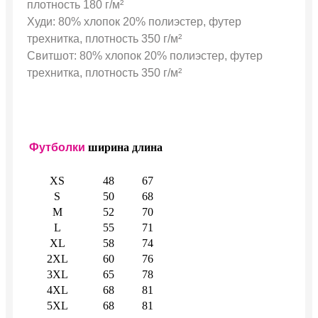
плотность 180 г/м²
Худи: 80% хлопок 20% полиэстер, футер
трехнитка, плотность 350 г/м²
Свитшот: 80% хлопок 20% полиэстер, футер
трехнитка, плотность 350 г/м²
Футболки
ширина
длина
XS
48
67
S
50
68
M
52
70
L
55
71
XL
58
74
2XL
60
76
3XL
65
78
4XL
68
81
5XL
68
81