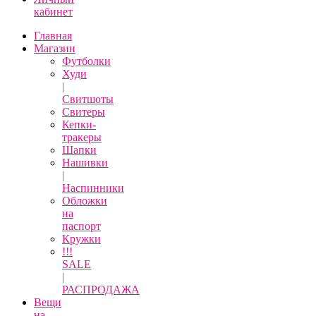
кабинет
Главная
Магазин
Футболки
Худи
|
Свитшоты
Свитеры
Кепки-
тракеры
Шапки
Нашивки
|
Наспинники
Обложки
на
паспорт
Кружки
!!!
SALE
|
РАСПРОДАЖА
Вещи
на