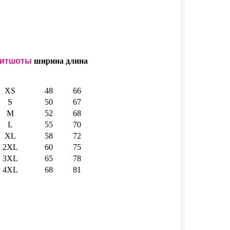
итшоты
ширина
длина
XS
48
66
S
50
67
M
52
68
L
55
70
XL
58
72
2XL
60
75
3XL
65
78
4XL
68
81