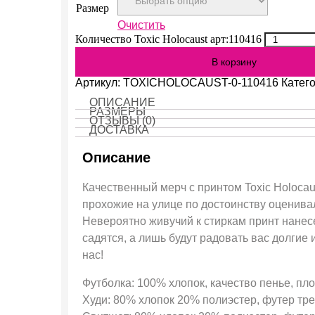
Размер
Очистить
Количество Toxic Holocaust арт:110416
В корзину
Артикул:
TOXICHOLOCAUST-0-110416
Катег
ОПИСАНИЕ
РАЗМЕРЫ
ОТЗЫВЫ (0)
ДОСТАВКА
Описание
Качественный мерч с принтом Toxic Holocau
прохожие на улице по достоинству оценива
Невероятно живучий к стиркам принт нанесе
садятся, а лишь будут радовать вас долги
нас!
Футболка: 100% хлопок, качество пенье, пло
Худи: 80% хлопок 20% полиэстер, футер трех