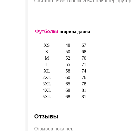
Свитшот: 80% хлопок 20% полиэстер, футер 
Футболки
ширина
длина
XS
48
67
S
50
68
M
52
70
L
55
71
XL
58
74
2XL
60
76
3XL
65
78
4XL
68
81
5XL
68
81
Отзывы
Отзывов пока нет.