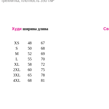
трехнитка, плотность 350 г/м²
Худи
ширина
длина
Св
XS
48
67
S
50
68
M
52
69
L
55
70
XL
58
72
2XL
60
75
3XL
65
78
4XL
68
81