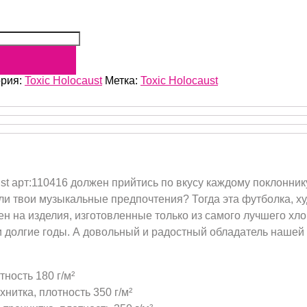
ория:
Toxic Holocaust
Метка:
Toxic Holocaust
st арт:110416 должен прийтись по вкусу каждому поклоннику
ли твои музыкальные предпочтения? Тогда эта футболка, ху
н на изделия, изготовленные только из самого лучшего хло
е и долгие годы. А довольный и радостный обладатель наше
тность 180 г/м²
нитка, плотность 350 г/м²