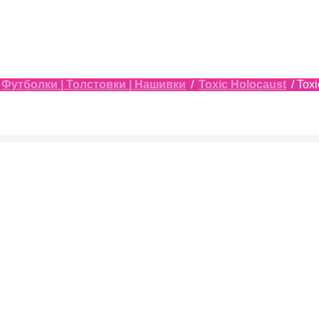
Футболки | Толстовки | Нашивки
/
Toxic Holocaust
/ Tox